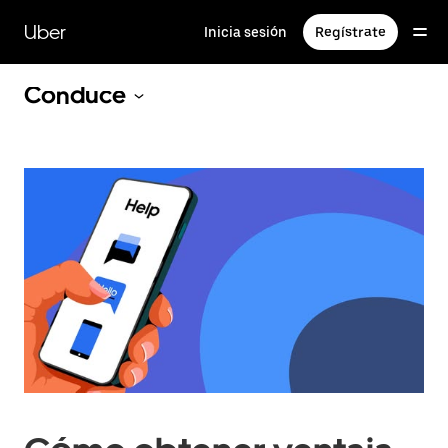
Saltar
al
Uber
Inicia sesión
Regístrate
contenido
principal
Conduce