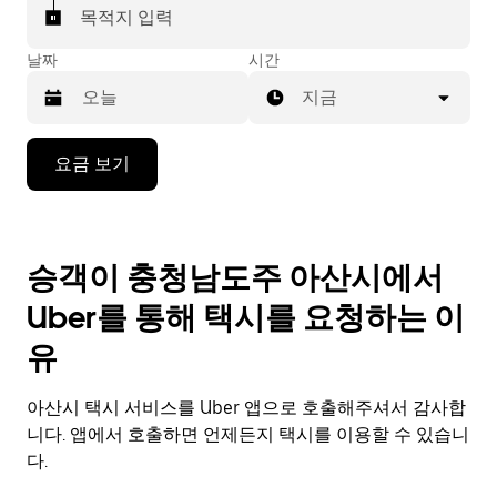
목적지 입력
날짜
시간
지금
캘
요금 보기
린
더
를
조
승객이 충청남도주 아산시에서
작
하
Uber를 통해 택시를 요청하는 이
려
면
유
아
래
아산시 택시 서비스를 Uber 앱으로 호출해주셔서 감사합
화
살
니다. 앱에서 호출하면 언제든지 택시를 이용할 수 있습니
표
다.
키