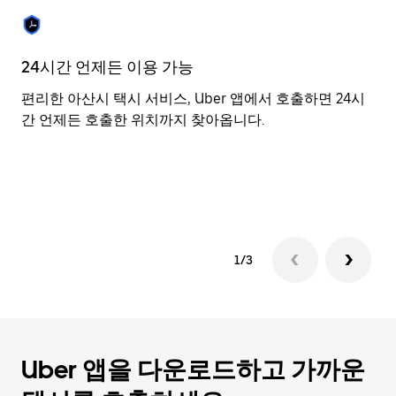
를
눌
러
날
24시간 언제든 이용 가능
유
짜
를
편리한 아산시 택시 서비스, Uber 앱에서 호출하면 24시
U
선
간 언제든 호출한 위치까지 찾아옵니다.
생
택
있
하
기
세
이
요.
캘
린
더
1/3
를
닫
으
려
면
Esc
Uber 앱을 다운로드하고 가까운
키
를