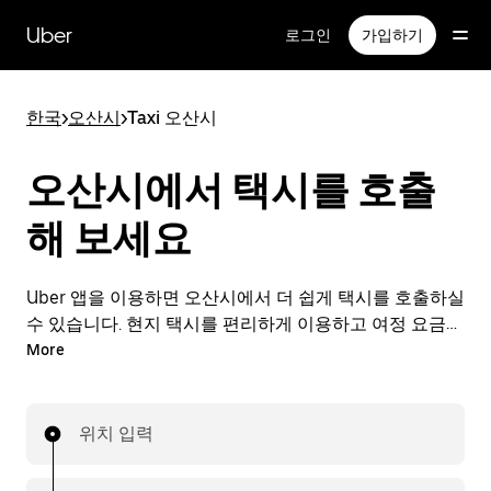
메
인
Uber
로그인
가입하기
콘
텐
츠
한국
>
오산시
>
Taxi 오산시
로
건
너
오산시에서 택시를 호출
뛰
기
해 보세요
Uber 앱을 이용하면 오산시에서 더 쉽게 택시를 호출하실
수 있습니다. 현지 택시를 편리하게 이용하고 여정 요금도
앱으로 간편하게 결제할 수 있습니다. 오산시에서 택시가
More
필요할 때 24시간 언제든 간편하게 호출할 수 있는 편리
한 서비스를 이용해 보세요.
위치 입력