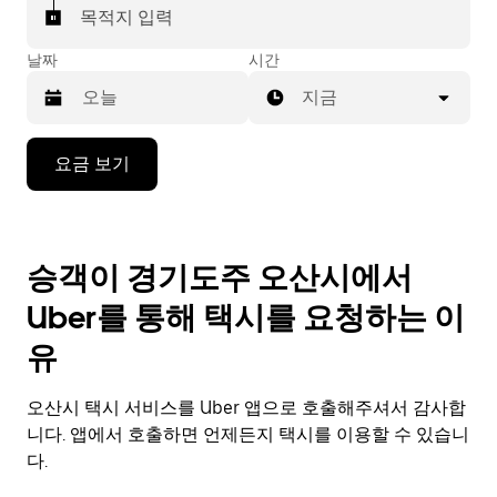
목적지 입력
날짜
시간
지금
캘
요금 보기
린
더
를
조
승객이 경기도주 오산시에서
작
하
Uber를 통해 택시를 요청하는 이
려
면
유
아
래
오산시 택시 서비스를 Uber 앱으로 호출해주셔서 감사합
화
살
니다. 앱에서 호출하면 언제든지 택시를 이용할 수 있습니
표
다.
키