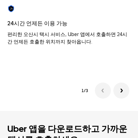
를
눌
러
날
24시간 언제든 이용 가능
유
짜
를
편리한 오산시 택시 서비스, Uber 앱에서 호출하면 24시
U
선
간 언제든 호출한 위치까지 찾아옵니다.
생
택
있
하
기
세
이
요.
캘
린
더
1/3
를
닫
으
려
면
Esc
Uber 앱을 다운로드하고 가까운
키
를