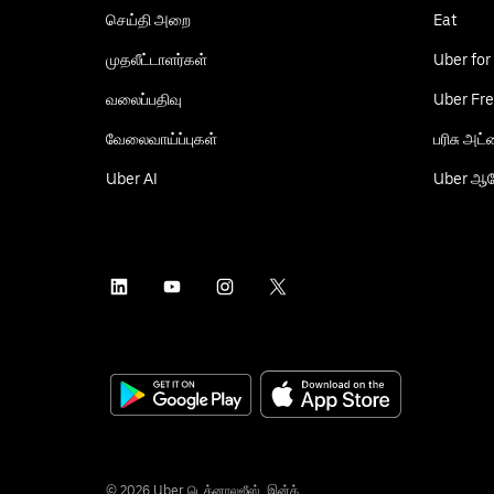
செய்தி அறை
Eat
முதலீட்டாளர்கள்
Uber for
வலைப்பதிவு
Uber Fre
வேலைவாய்ப்புகள்
பரிசு அட
Uber AI
Uber ஆர
©
2026
Uber டெக்னாலஜீஸ், இன்க்.