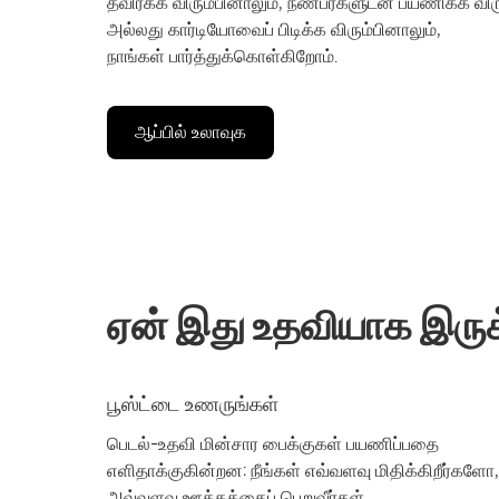
தவிர்க்க விரும்பினாலும், நண்பர்களுடன் பயணிக்க விர
அல்லது கார்டியோவைப் பிடிக்க விரும்பினாலும்,
நாங்கள் பார்த்துக்கொள்கிறோம்.
ஆப்பில் உலாவுக
ஏன் இது உதவியாக இருக
பூஸ்ட்டை உணருங்கள்
பெடல்-உதவி மின்சார பைக்குகள் பயணிப்பதை
எளிதாக்குகின்றன: நீங்கள் எவ்வளவு மிதிக்கிறீர்களோ,
அவ்வளவு ஊக்கத்தைப் பெறுவீர்கள்.