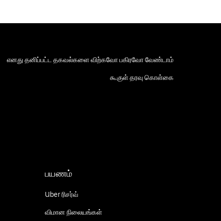
எனது தனிப்பட்ட தகவல்களை விற்கவோ பகிரவோ வேண்டாம்
கூகுள் தரவு கொள்கை
பயணம்
Uber ரிசர்வ்
விமான நிலையங்கள்