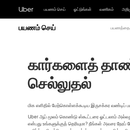
முதன்மைப்
பக்கத்திற்குச்
Uber
பயணம் செய்
ஓட்டுங்கள்
வணிகம்
அறிம
செல்லவும்
பயணம் செய்
பயணத்தைக
கார்களைத் தாண்
செல்லுதல்
மிக எளிதில் மேற்கொள்ளக்கூடிய இருசக்கர வண்டிப்
Uber ஆப் மூலம் கொண்டு ஸ்கூட்டரை ஓட்டலாம் அல்ல
என்பது உங்களுக்குத் தெரியுமா? நீங்கள் அவசர நேரப்