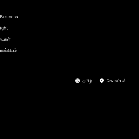
 Business
ight
்டைகள்
ோக்கியம்
தமிழ்
கொலம்பஸ்