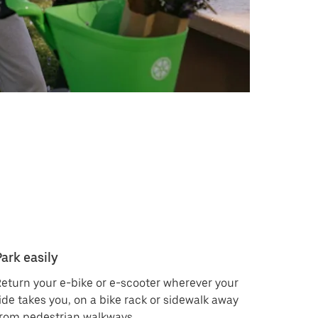
Park easily
eturn your e-bike or e-scooter wherever your
ide takes you, on a bike rack or sidewalk away
rom pedestrian walkways.