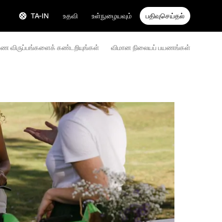
TA-IN
உதவி
உள்நுழையவும்
பதிவுசெய்தல்
ண விருப்பங்களைக் கண்டறியுங்கள்
விமான நிலையப் பயணங்கள்