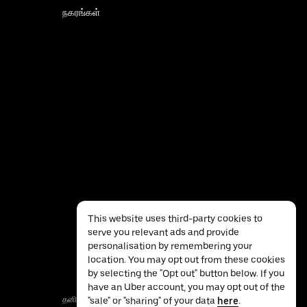
நகரங்கள்
This website uses third-party cookies to
serve you relevant ads and provide
personalisation by remembering your
location. You may opt out from these cookies
by selecting the "Opt out" button below. If you
have an Uber account, you may opt out of the
தனியுரிமை
அணுகல்தன்மை
விதிமுறைகள்
"sale" or "sharing" of your data
here
.