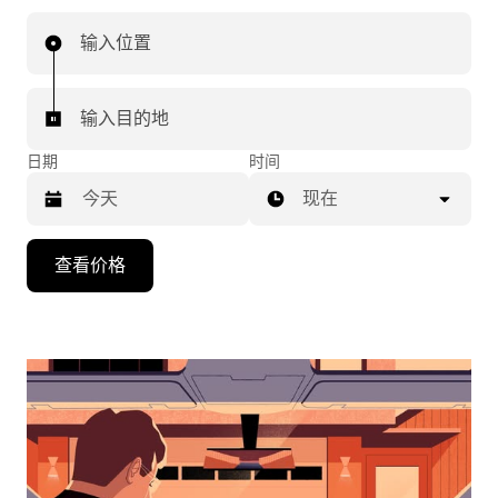
输入位置
输入目的地
日期
时间
现在
按
查看价格
向
下
箭
头
键
可
浏
览