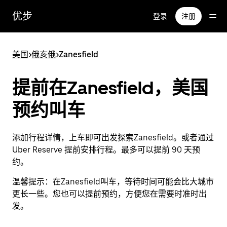
跳
优步
登录
注册
至
主
要
美国
>
俄亥俄
>
Zanesfield
内
容
提前在Zanesfield，美国
预约叫车
添加行程详情，上车即可出发探索Zanesfield。或者通过
Uber Reserve 提前安排行程。最多可以提前 90 天预
约。
温馨提示：
在Zanesfield叫车，等待时间可能会比大城市
更长一些。您也可以提前预约，方便您在需要时准时出
发。