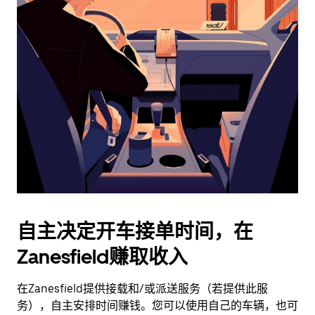
日
历
并
选
择
日
期。
按
退
出
键
可
关
闭
自主决定开车接单时间，在
日
Zanesfield赚取收入
历。
在Zanesfield提供接载和/或派送服务（若提供此服
务），自主安排时间赚钱。您可以使用自己的车辆，也可