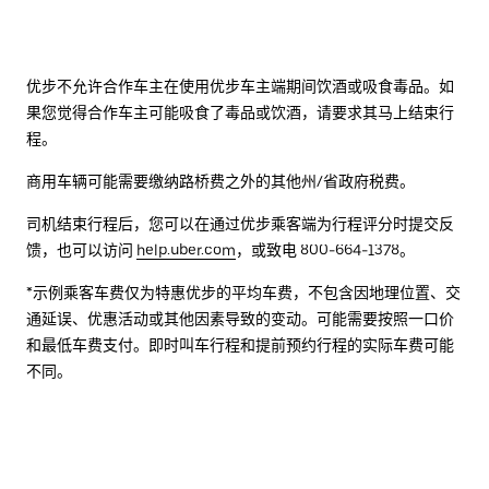
优步不允许合作车主在使用优步车主端期间饮酒或吸食毒品。如
果您觉得合作车主可能吸食了毒品或饮酒，请要求其马上结束行
程。
商用车辆可能需要缴纳路桥费之外的其他州/省政府税费。
司机结束行程后，您可以在通过优步乘客端为行程评分时提交反
馈，也可以访问
help.uber.com
，或致电 800-664-1378。
*示例乘客车费仅为特惠优步的平均车费，不包含因地理位置、交
通延误、优惠活动或其他因素导致的变动。可能需要按照一口价
和最低车费支付。即时叫车行程和提前预约行程的实际车费可能
不同。