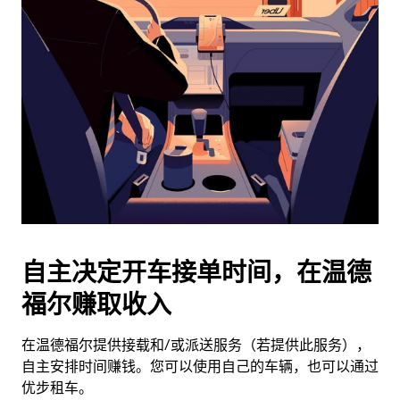
历
并
选
择
日
期。
按
退
出
键
可
关
闭
自主决定开车接单时间，在温德
日
福尔赚取收入
历。
在温德福尔提供接载和/或派送服务（若提供此服务），
自主安排时间赚钱。您可以使用自己的车辆，也可以通过
优步租车。