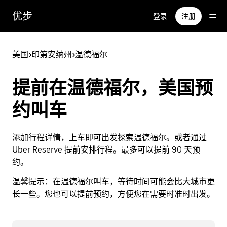
跳
优步
登录
注册
至
主
要
美国
>
印第安纳州
>
温德福尔
内
容
提前在温德福尔，美国预
约叫车
添加行程详情，上车即可出发探索温德福尔。或者通过
Uber Reserve 提前安排行程。最多可以提前 90 天预
约。
温馨提示：
在温德福尔叫车，等待时间可能会比大城市更
长一些。您也可以提前预约，方便您在需要时准时出发。