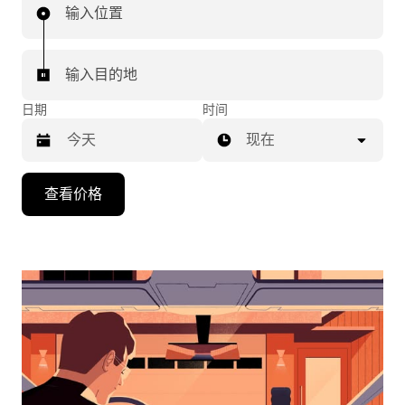
输入位置
输入目的地
日期
时间
现在
按
查看价格
向
下
箭
头
键
可
浏
览
日