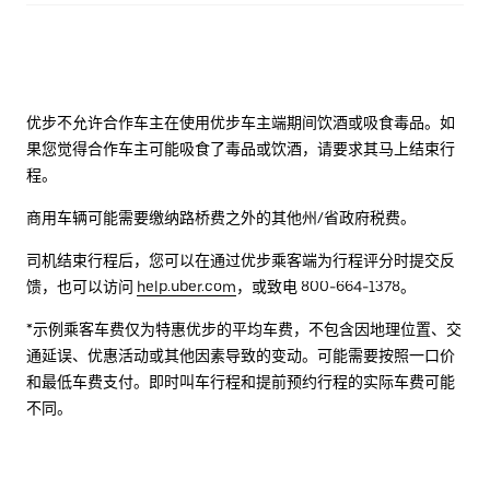
优步不允许合作车主在使用优步车主端期间饮酒或吸食毒品。如
果您觉得合作车主可能吸食了毒品或饮酒，请要求其马上结束行
程。
商用车辆可能需要缴纳路桥费之外的其他州/省政府税费。
司机结束行程后，您可以在通过优步乘客端为行程评分时提交反
馈，也可以访问
help.uber.com
，或致电 800-664-1378。
*示例乘客车费仅为特惠优步的平均车费，不包含因地理位置、交
通延误、优惠活动或其他因素导致的变动。可能需要按照一口价
和最低车费支付。即时叫车行程和提前预约行程的实际车费可能
不同。