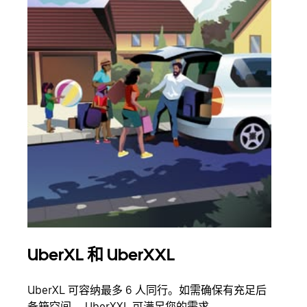
UberXL 和 UberXXL
拼
UberXL 可容纳最多 6 人同行。如需确保有充足后
当您
备箱空间， UberXXL 可满足您的需求。
加自