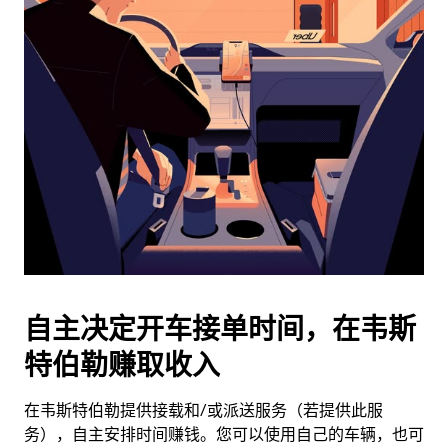
日
历
并
选
择
日
期。
按
退
出
键
可
关
闭
自主决定开车接单时间，在韦斯
日
特伯勒赚取收入
历。
在韦斯特伯勒提供接载和/或派送服务（若提供此服
务），自主安排时间赚钱。您可以使用自己的车辆，也可