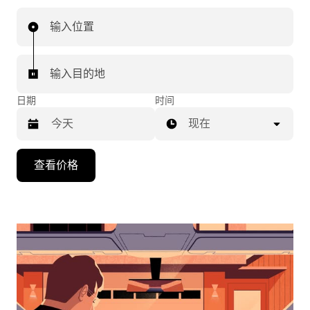
输入位置
输入目的地
日期
时间
现在
按
查看价格
向
下
箭
头
键
可
浏
览