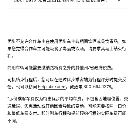
优步不允许合作车主在使用优步车主端期间饮酒或吸食毒品。如
果您觉得合作车主可能吸食了毒品或饮酒，请要求其马上结束行
程。
商用车辆可能需要缴纳路桥费之外的其他州/省政府税费。
司机结束行程后，您可以在通过优步乘客端为行程评分时提交反
馈，也可以访问
help.uber.com
，或致电 800-664-1378。
*示例乘客车费仅为特惠优步的平均车费，不包含因地理位置、交
通延误、优惠活动或其他因素导致的变动。可能需要按照一口价
和最低车费支付。即时叫车行程和提前预约行程的实际车费可能
不同。