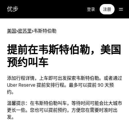
跳
优步
登录
注册
至
主
要
美国
>
密苏里
>
韦斯特伯勒
内
容
提前在韦斯特伯勒，美国
预约叫车
添加行程详情，上车即可出发探索韦斯特伯勒。或者通过
Uber Reserve 提前安排行程。最多可以提前 90 天预
约。
温馨提示：
在韦斯特伯勒叫车，等待时间可能会比大城市
更长一些。您也可以提前预约，方便您在需要时准时出
发。