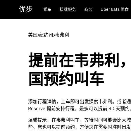
跳
优步
乘车
接载服务
商务
Uber Eats 优食
至
主
要
内
美国
>
纽约州
>
韦弗利
容
提前在韦弗利
国预约叫车
添加行程详情，上车即可出发探索韦弗利。或者通过 
Reserve 提前安排行程。最多可以提前 90 天预约
温馨提示：
在韦弗利叫车，等待时间可能会比大城
些。您也可以提前预约，方便您在需要时准时出发