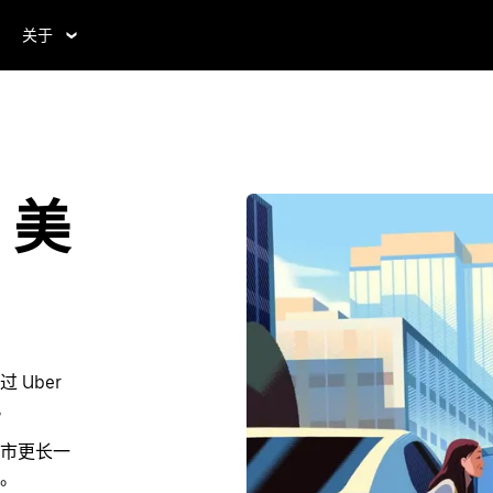
关于
，美
Uber
。
市更长一
。