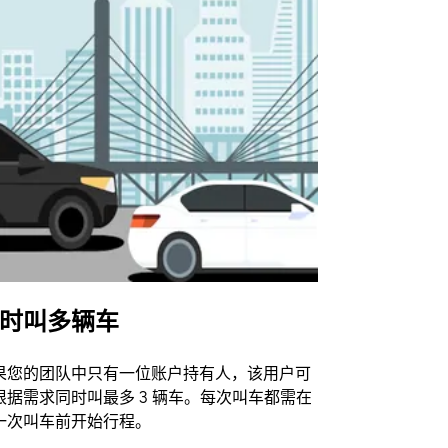
时叫多辆车
Uber Shu
果您的团队中只有一位账户持有人，该用户可
我们的班车
根据需求同时叫最多 3 辆车。每次叫车都需在
动场馆。
一次叫车前开始行程。
查看接驳车