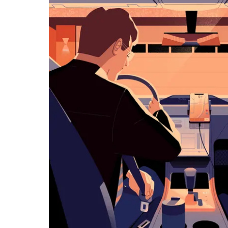
览
日
历
并
选
择
日
期。
按
退
出
键
可
关
闭
日
历。