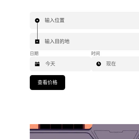
输入位置
输入目的地
日期
时间
现在
按
查看价格
向
下
箭
头
键
可
浏