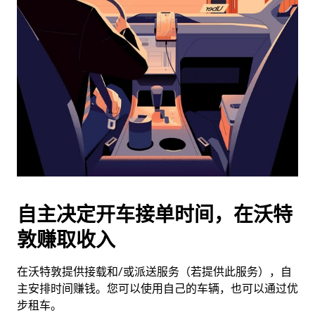
历
并
选
择
日
期。
按
退
出
键
可
关
闭
自主决定开车接单时间，在沃特
日
敦赚取收入
历。
在沃特敦提供接载和/或派送服务（若提供此服务），自
主安排时间赚钱。您可以使用自己的车辆，也可以通过优
步租车。