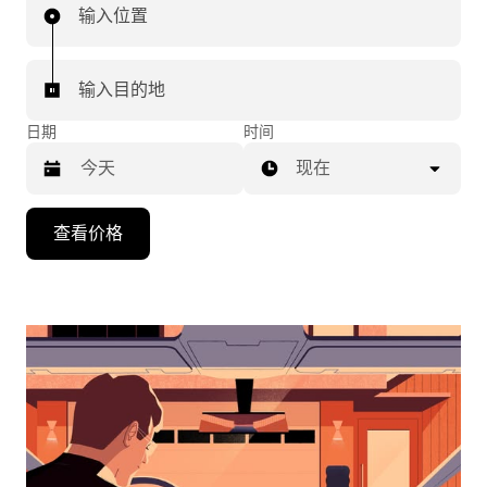
输入位置
输入目的地
日期
时间
现在
按
查看价格
向
下
箭
头
键
可
浏
览
日