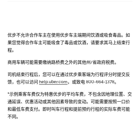
优步不允许合作车主在使用优步车主端期间饮酒或吸食毒品。如
果您觉得合作车主可能吸食了毒品或饮酒，请要求其马上结束行
程。
商用车辆可能需要缴纳路桥费之外的其他州/省政府税费。
司机结束行程后，您可以在通过优步乘客端为行程评分时提交反
馈，也可以访问
help.uber.com
，或致电 800-664-1378。
*示例乘客车费仅为特惠优步的平均车费，不包含因地理位置、交
通延误、优惠活动或其他因素导致的变动。可能需要按照一口价
和最低车费支付。即时叫车行程和提前预约行程的实际车费可能
不同。