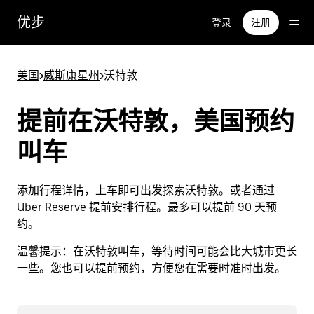
跳
优步
登录
注册
至
主
要
美国
>
威斯康星州
>
沃特敦
内
容
提前在沃特敦，美国预约
叫车
添加行程详情，上车即可出发探索沃特敦。或者通过
Uber Reserve 提前安排行程。最多可以提前 90 天预
约。
温馨提示：
在沃特敦叫车，等待时间可能会比大城市更长
一些。您也可以提前预约，方便您在需要时准时出发。