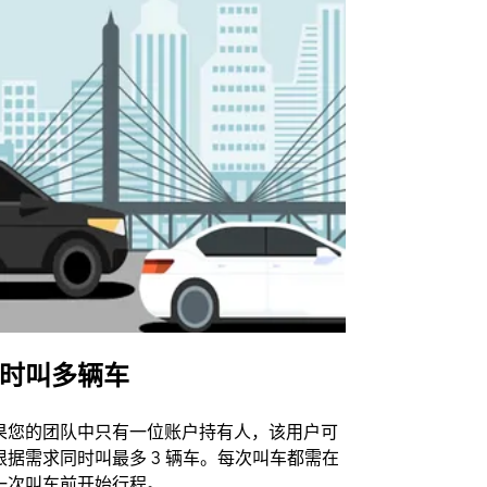
时叫多辆车
Uber Shu
果您的团队中只有一位账户持有人，该用户可
我们的班车
根据需求同时叫最多 3 辆车。每次叫车都需在
动场馆。
一次叫车前开始行程。