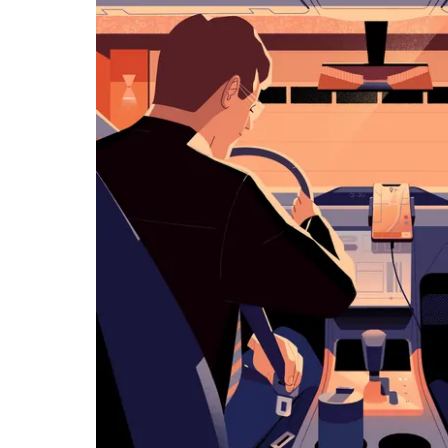
览
日
历
并
选
择
日
期。
按
退
出
键
可
关
闭
日
历。