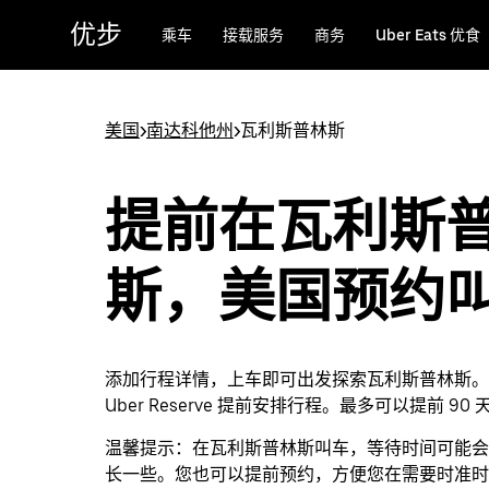
跳
优步
乘车
接载服务
商务
Uber Eats 优食
至
主
要
内
美国
>
南达科他州
>
瓦利斯普林斯
容
提前在瓦利斯
斯，美国预约
添加行程详情，上车即可出发探索瓦利斯普林斯。
Uber Reserve 提前安排行程。最多可以提前 90
温馨提示：
在瓦利斯普林斯叫车，等待时间可能会
长一些。您也可以提前预约，方便您在需要时准时