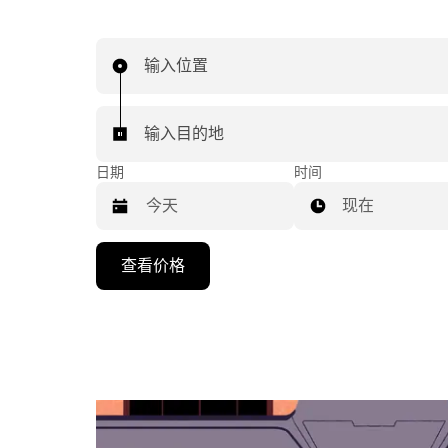
输入位置
输入目的地
日期
时间
现在
按
查看价格
向
下
箭
头
键
可
浏