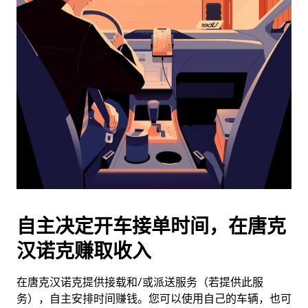
日
历
并
选
择
日
期。
按
退
出
键
可
关
闭
自主决定开车接单时间，在唐克
日
汉诺克赚取收入
历。
在唐克汉诺克提供接载和/或派送服务（若提供此服
务），自主安排时间赚钱。您可以使用自己的车辆，也可