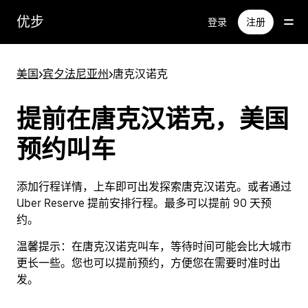
跳
优步
登录
注册
至
主
要
美国
>
宾夕法尼亚州
>
唐克汉诺克
内
容
提前在唐克汉诺克，美国
预约叫车
添加行程详情，上车即可出发探索唐克汉诺克。或者通过
Uber Reserve 提前安排行程。最多可以提前 90 天预
约。
温馨提示：
在唐克汉诺克叫车，等待时间可能会比大城市
更长一些。您也可以提前预约，方便您在需要时准时出
发。