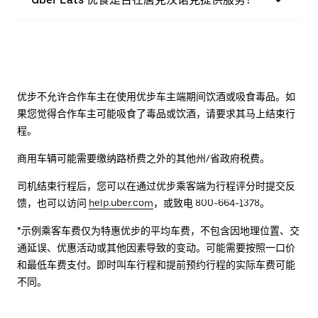
优步不允许合作车主在使用优步车主端期间饮酒或吸食毒品。如
果您觉得合作车主可能吸食了毒品或饮酒，请要求其马上结束行
程。
商用车辆可能需要缴纳路桥费之外的其他州/省政府税费。
司机结束行程后，您可以在通过优步乘客端为行程评分时提交反
馈，也可以访问
help.uber.com
，或致电 800-664-1378。
*示例乘客车费仅为特惠优步的平均车费，不包含因地理位置、交
通延误、优惠活动或其他因素导致的变动。可能需要按照一口价
和最低车费支付。即时叫车行程和提前预约行程的实际车费可能
不同。