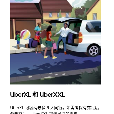
UberXL 和 UberXXL
拼
UberXL 可容纳最多 6 人同行。如需确保有充足后
当您
备箱空间， UberXXL 可满足您的需求。
加自