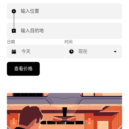
输入位置
输入目的地
日期
时间
现在
按
查看价格
向
下
箭
头
键
可
浏
览