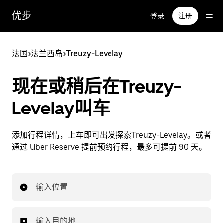
跳
优步
登录
注册
至
主
要
法国
>
法兰西岛
>
Treuzy-Levelay
内
容
现在或稍后在Treuzy-
Levelay叫车
添加行程详情，上车即可出发探索Treuzy-Levelay。或者
通过 Uber Reserve 提前预约行程，最多可提前 90 天。
输入位置
输入目的地