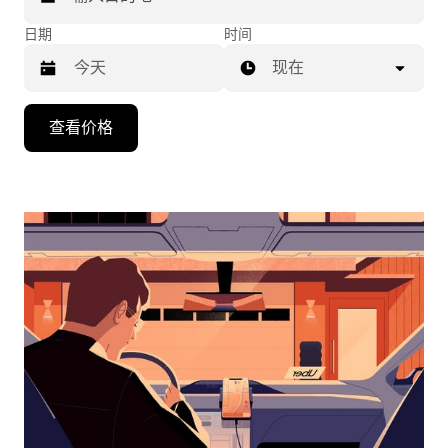
日期
时间
现在
按
查看价格
向
下
箭
头
键
可
浏
览
日
历
并
选
择