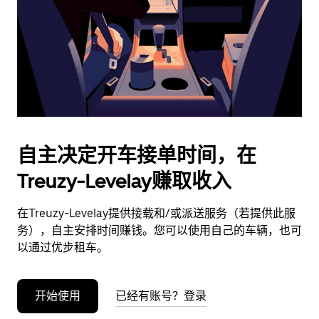
日
期。
按
退
出
键
可
关
闭
自主决定开车接单时间，在
日
Treuzy-Levelay赚取收入
历。
在Treuzy-Levelay提供接载和/或派送服务（若提供此服
务），自主安排时间赚钱。您可以使用自己的车辆，也可
以通过优步租车。
开始使用
已经有账号？登录