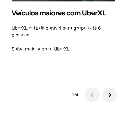
Veículos maiores com UberXL
Vi
UberXL está disponível para grupos até 6
Quan
pessoas.
para
pode
Saiba mais sobre o UberXL
ou d
Saib
1/4