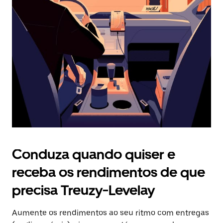
Prima
o
botão
Esc
para
fechar
o
calendário.
Conduza quando quiser e
receba os rendimentos de que
precisa Treuzy-Levelay
Aumente os rendimentos ao seu ritmo com entregas