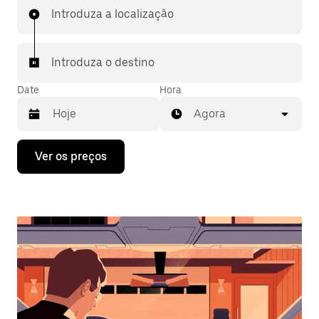
Introduza a localização
Introduza o destino
Date
Hora
Agora
Prima
Ver os preços
a
tecla
da
seta
para
interagir
com
o
calendário
e
selecionar
uma
data.