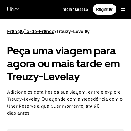
Avançar
para
Uber
Iniciar sessão
Registar
o
conteúdo
principal
França
>
Île-de-France
>
Treuzy-Levelay
Peça uma viagem para
agora ou mais tarde em
Treuzy-Levelay
Adicione os detalhes da sua viagem, entre e explore
Treuzy-Levelay. Ou agende com antecedência com o
Uber Reserve a qualquer momento, até 90
dias antes.