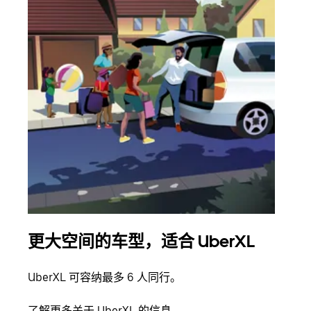
更大空间的车型，适合 UberXL
拼
UberXL 可容纳最多 6 人同行。
当您
加自
了解更多关于 UberXL 的信息