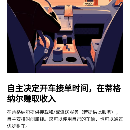
历
并
选
择
日
期。
按
退
出
键
可
关
闭
自主决定开车接单时间，在蒂格
日
纳尔赚取收入
历。
在蒂格纳尔提供接载和/或派送服务（若提供此服务），
自主安排时间赚钱。您可以使用自己的车辆，也可以通过
优步租车。