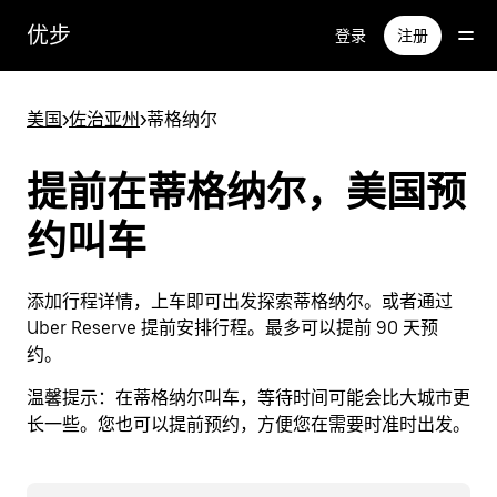
跳
优步
登录
注册
至
主
要
美国
>
佐治亚州
>
蒂格纳尔
内
容
提前在蒂格纳尔，美国预
约叫车
添加行程详情，上车即可出发探索蒂格纳尔。或者通过
Uber Reserve 提前安排行程。最多可以提前 90 天预
约。
温馨提示：
在蒂格纳尔叫车，等待时间可能会比大城市更
长一些。您也可以提前预约，方便您在需要时准时出发。