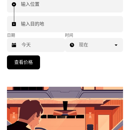
输入位置
输入目的地
日期
时间
现在
按
查看价格
向
下
箭
头
键
可
浏
览
日