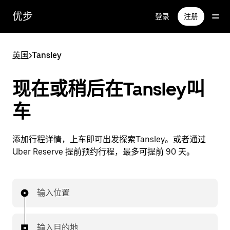
跳
优步
登录
注册
至
主
要
英国
>
Tansley
内
容
现在或稍后在Tansley叫
车
添加行程详情，上车即可出发探索Tansley。或者通过
Uber Reserve 提前预约行程，最多可提前 90 天。
输入位置
输入目的地