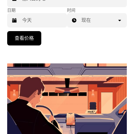
日期
时间
现在
按
查看价格
向
下
箭
头
键
可
浏
览
日
历
并
选
择