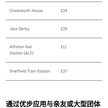
Chatsworth House
£24
Jaxx Derby
£29
Alfreton Rail
£12
Station (ALF)
Sheffield Train Station
£37
通过优步应用与亲友或大型团体