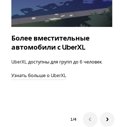
Более вместительные
Гр
автомобили с UberXL
Когд
семь
UberXL доступны для групп до 6 человек.
выбр
назн
Узнать больше о UberXL
Узна
1/4