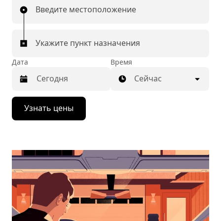
Введите местоположение
Укажите пункт назначения
Дата
Время
Сейчас
Нажмите
Узнать цены
стрелку
вниз,
чтобы
перейти
к
календарю
и
выбрать
дату.
Чтобы
закрыть
календарь,
нажмите