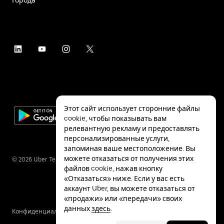
Этот сайт использует сторонние файлы
cookie, чтобы показывать вам
релевантную рекламу и предоставлять
персонализированные услуги,
запоминая ваше местоположение. Вы
можете отказаться от получения этих
©
2026
Uber Technologies Inc.
файлов cookie, нажав кнопку
«Отказаться» ниже. Если у вас есть
аккаунт Uber, вы можете отказаться от
«продажи» или «передачи» своих
данных
здесь
.
Конфиденциальность
Специальные
Условия
возможности