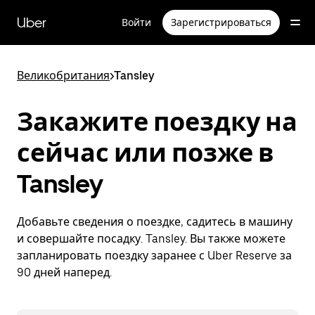
Пропустить
и
Uber
Войти
Зарегистрироваться
перейти
к
основному
содержимому
Великобритания
>
Tansley
Закажите поездку на
сейчас или позже в
Tansley
Добавьте сведения о поездке, садитесь в машину
и совершайте посадку. Tansley. Вы также можете
запланировать поездку заранее с Uber Reserve за
90 дней наперед.