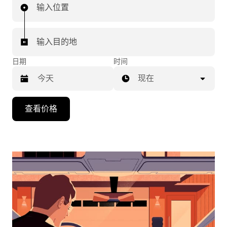
输入位置
输入目的地
日期
时间
现在
按
查看价格
向
下
箭
头
键
可
浏
览
日