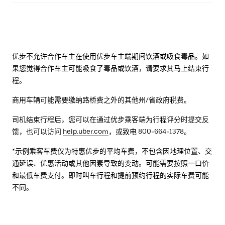
优步不允许合作车主在使用优步车主端期间饮酒或吸食毒品。如
果您觉得合作车主可能吸食了毒品或饮酒，请要求其马上结束行
程。
商用车辆可能需要缴纳路桥费之外的其他州/省政府税费。
司机结束行程后，您可以在通过优步乘客端为行程评分时提交反
馈，也可以访问
help.uber.com
，或致电 800-664-1378。
*示例乘客车费仅为特惠优步的平均车费，不包含因地理位置、交
通延误、优惠活动或其他因素导致的变动。可能需要按照一口价
和最低车费支付。即时叫车行程和提前预约行程的实际车费可能
不同。