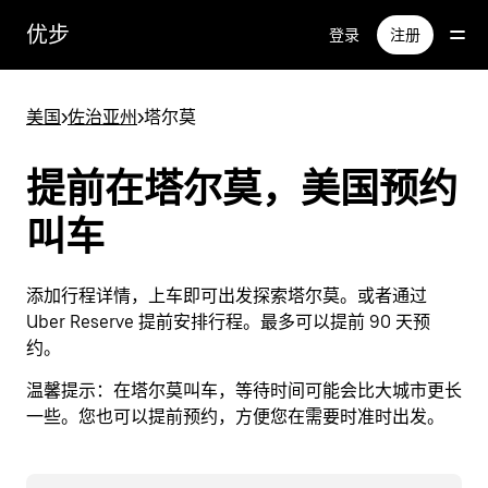
跳
优步
登录
注册
至
主
要
美国
>
佐治亚州
>
塔尔莫
内
容
提前在塔尔莫，美国预约
叫车
添加行程详情，上车即可出发探索塔尔莫。或者通过
Uber Reserve 提前安排行程。最多可以提前 90 天预
约。
温馨提示：
在塔尔莫叫车，等待时间可能会比大城市更长
一些。您也可以提前预约，方便您在需要时准时出发。