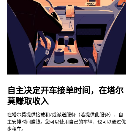
历
并
选
择
日
期。
按
退
出
键
可
关
闭
自主决定开车接单时间，在塔尔
日
莫赚取收入
历。
在塔尔莫提供接载和/或派送服务（若提供此服务），自
主安排时间赚钱。您可以使用自己的车辆，也可以通过优
步租车。