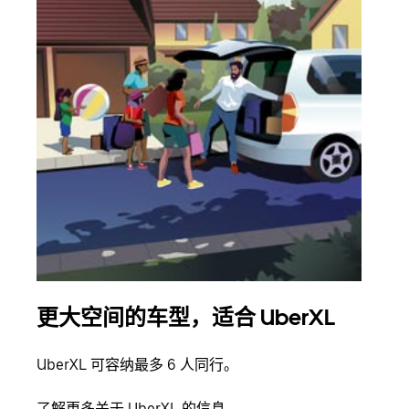
更大空间的车型，适合 UberXL
拼
UberXL 可容纳最多 6 人同行。
当您
加自
了解更多关于 UberXL 的信息