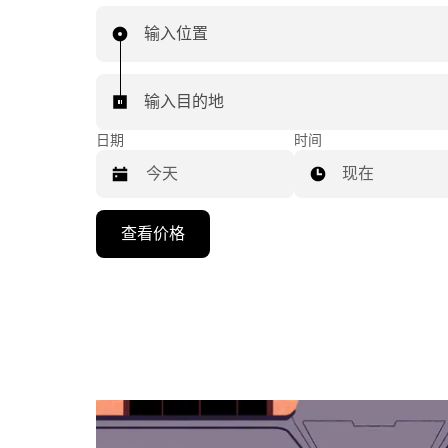
输入位置
输入目的地
日期
时间
现在
按
查看价格
向
下
箭
头
键
可
浏
览
日