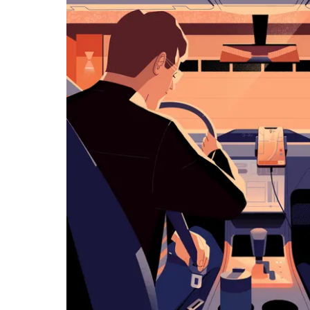
历
并
选
择
日
期。
按
退
出
键
可
关
闭
日
历。