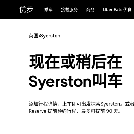
跳
优步
乘车
接载服务
商务
Uber Eats 优食
至
主
要
内
英国
>
Syerston
容
现在或稍后在
Syerston叫车
添加行程详情，上车即可出发探索Syerston。或者通
Reserve 提前预约行程，最多可提前 90 天。