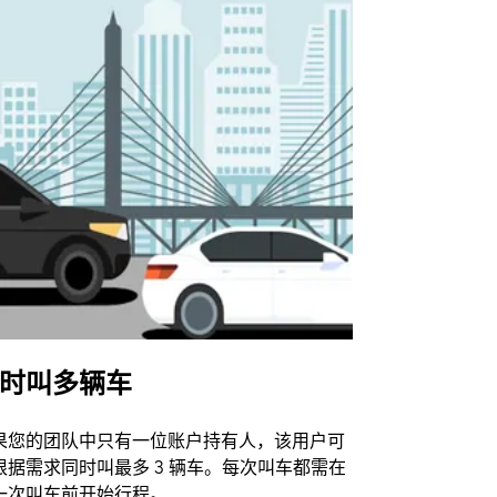
时叫多辆车
Uber Shu
果您的团队中只有一位账户持有人，该用户可
我们的班车
根据需求同时叫最多 3 辆车。每次叫车都需在
动场馆。
一次叫车前开始行程。