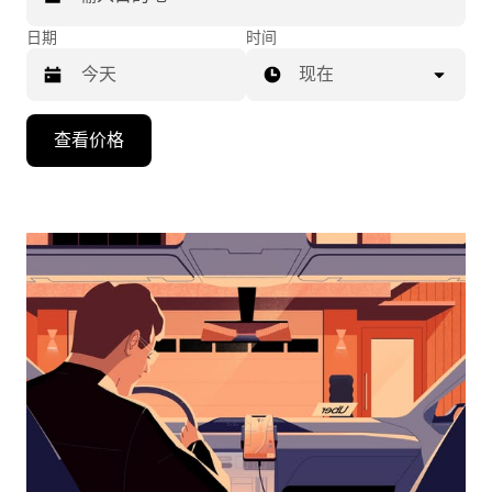
日期
时间
现在
按
查看价格
向
下
箭
头
键
可
浏
览
日
历
并
选
择