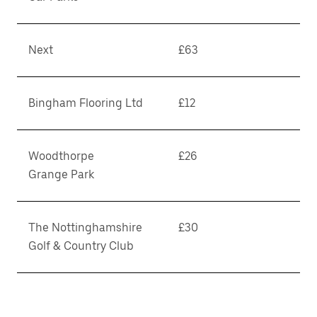
Next
£63
Bingham Flooring Ltd
£12
Woodthorpe
£26
Grange Park
The Nottinghamshire
£30
Golf & Country Club