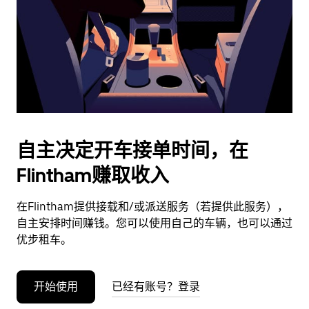
日
期。
按
退
出
键
可
关
闭
自主决定开车接单时间，在
日
Flintham赚取收入
历。
在Flintham提供接载和/或派送服务（若提供此服务），
自主安排时间赚钱。您可以使用自己的车辆，也可以通过
优步租车。
开始使用
已经有账号？登录