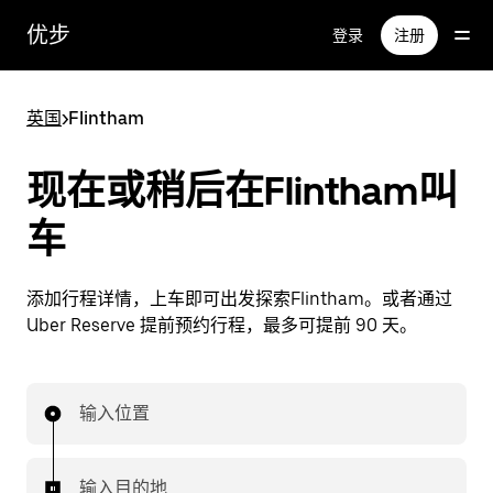
跳
优步
登录
注册
至
主
要
英国
>
Flintham
内
容
现在或稍后在Flintham叫
车
添加行程详情，上车即可出发探索Flintham。或者通过
Uber Reserve 提前预约行程，最多可提前 90 天。
输入位置
输入目的地