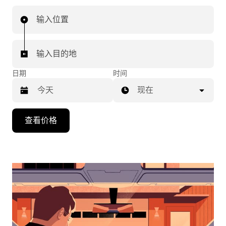
输入位置
输入目的地
日期
时间
现在
按
查看价格
向
下
箭
头
键
可
浏
览