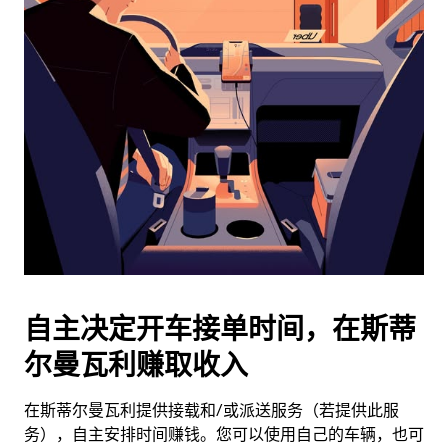
日
历
并
选
择
日
期。
按
退
出
键
可
关
闭
自主决定开车接单时间，在斯蒂
日
尔曼瓦利赚取收入
历。
在斯蒂尔曼瓦利提供接载和/或派送服务（若提供此服
务），自主安排时间赚钱。您可以使用自己的车辆，也可