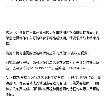
优步不允许合作车主在使用优步车主端期间饮酒或吸食毒品。如
果您觉得合作车主可能吸食了毒品或饮酒，请要求其马上结束行
程。
商用车辆可能需要缴纳路桥费之外的其他州/省政府税费。
司机结束行程后，您可以在通过优步乘客端为行程评分时提交反
馈，也可以访问
help.uber.com
，或致电 800-664-1378。
*示例乘客车费仅为特惠优步的平均车费，不包含因地理位置、交
通延误、优惠活动或其他因素导致的变动。可能需要按照一口价
和最低车费支付。即时叫车行程和提前预约行程的实际车费可能
不同。