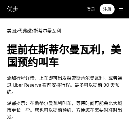
跳
优步
登录
注册
至
主
要
美国
>
代弗嫩
>
斯蒂尔曼瓦利
内
容
提前在斯蒂尔曼瓦利，美
国预约叫车
添加行程详情，上车即可出发探索斯蒂尔曼瓦利。或者通
过 Uber Reserve 提前安排行程。最多可以提前 90 天预
约。
温馨提示：
在斯蒂尔曼瓦利叫车，等待时间可能会比大城
市更长一些。您也可以提前预约，方便您在需要时准时出
发。