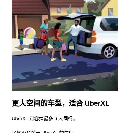
更大空间的车型，适合 UberXL
拼
UberXL 可容纳最多 6 人同行。
当您
加自
了解更多关于 UberXL 的信息