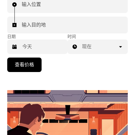
输入位置
输入目的地
日期
时间
现在
按
查看价格
向
下
箭
头
键
可
浏
览
日