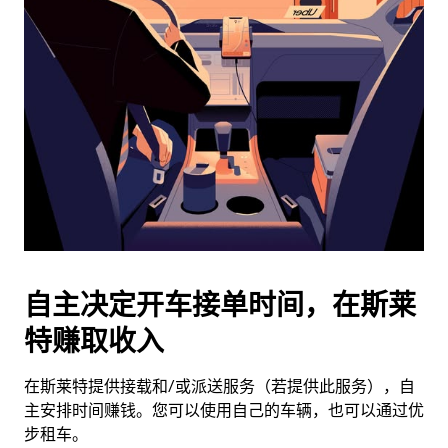
历
并
选
择
日
期。
按
退
出
键
可
关
闭
自主决定开车接单时间，在斯莱
日
特赚取收入
历。
在斯莱特提供接载和/或派送服务（若提供此服务），自
主安排时间赚钱。您可以使用自己的车辆，也可以通过优
步租车。