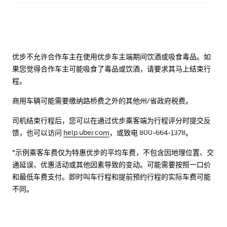
优步不允许合作车主在使用优步车主端期间饮酒或吸食毒品。如
果您觉得合作车主可能吸食了毒品或饮酒，请要求其马上结束行
程。
商用车辆可能需要缴纳路桥费之外的其他州/省政府税费。
司机结束行程后，您可以在通过优步乘客端为行程评分时提交反
馈，也可以访问
help.uber.com
，或致电 800-664-1378。
*示例乘客车费仅为特惠优步的平均车费，不包含因地理位置、交
通延误、优惠活动或其他因素导致的变动。可能需要按照一口价
和最低车费支付。即时叫车行程和提前预约行程的实际车费可能
不同。