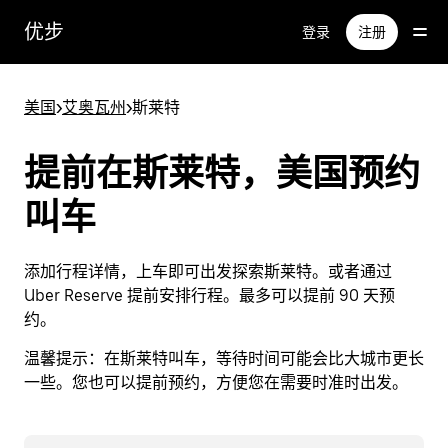
跳
优步
登录
注册
至
主
要
美国
>
艾奥瓦州
>
斯莱特
内
容
提前在斯莱特，美国预约
叫车
添加行程详情，上车即可出发探索斯莱特。或者通过
Uber Reserve 提前安排行程。最多可以提前 90 天预
约。
温馨提示：
在斯莱特叫车，等待时间可能会比大城市更长
一些。您也可以提前预约，方便您在需要时准时出发。