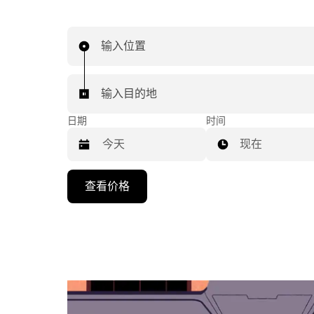
输入位置
输入目的地
日期
时间
现在
按
查看价格
向
下
箭
头
键
可
浏