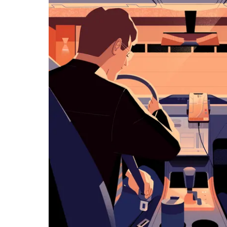
览
日
历
并
选
择
日
期。
按
退
出
键
可
关
闭
日
历。