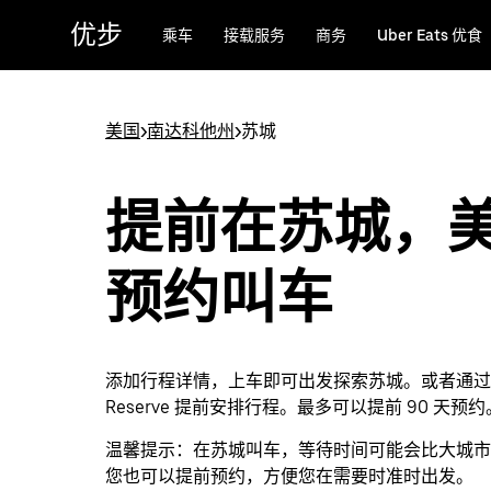
跳
优步
乘车
接载服务
商务
Uber Eats 优食
至
主
要
内
美国
>
南达科他州
>
苏城
容
提前在苏城，
预约叫车
添加行程详情，上车即可出发探索苏城。或者通过 U
Reserve 提前安排行程。最多可以提前 90 天预约
温馨提示：
在苏城叫车，等待时间可能会比大城市
您也可以提前预约，方便您在需要时准时出发。