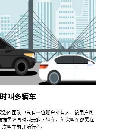
时叫多辆车
Uber Shu
果您的团队中只有一位账户持有人，该用户可
我们的班车
根据需求同时叫最多 3 辆车。每次叫车都需在
动场馆。
一次叫车前开始行程。
查看接驳车