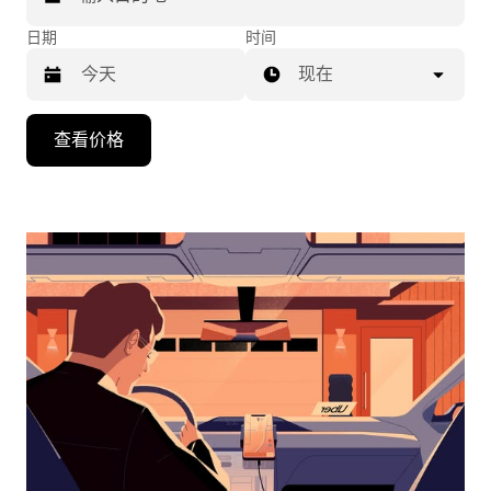
日期
时间
现在
按
查看价格
向
下
箭
头
键
可
浏
览
日
历
并
选
择