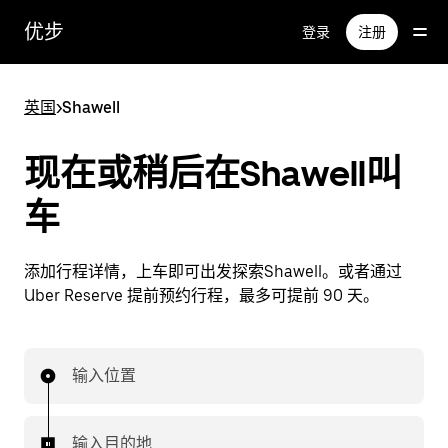
跳
优步
登录
注册
至
主
要
英国
>
Shawell
内
容
现在或稍后在Shawell叫
车
添加行程详情，上车即可出发探索Shawell。或者通过
Uber Reserve 提前预约行程，最多可提前 90 天。
输入位置
输入目的地