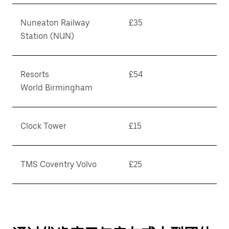
Nuneaton Railway
£35
Station (NUN)
Resorts
£54
World Birmingham
Clock Tower
£15
TMS Coventry Volvo
£25