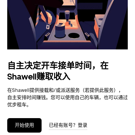
日
期。
按
退
出
键
可
关
闭
自主决定开车接单时间，在
日
Shawell赚取收入
历。
在Shawell提供接载和/或派送服务（若提供此服务），
自主安排时间赚钱。您可以使用自己的车辆，也可以通过
优步租车。
开始使用
已经有账号？登录