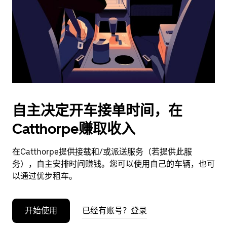
日
期。
按
退
出
键
可
关
闭
自主决定开车接单时间，在
日
Catthorpe赚取收入
历。
在Catthorpe提供接载和/或派送服务（若提供此服
务），自主安排时间赚钱。您可以使用自己的车辆，也可
以通过优步租车。
开始使用
已经有账号？登录