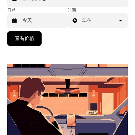
日期
时间
现在
按
查看价格
向
下
箭
头
键
可
浏
览
日
历
并
选
择