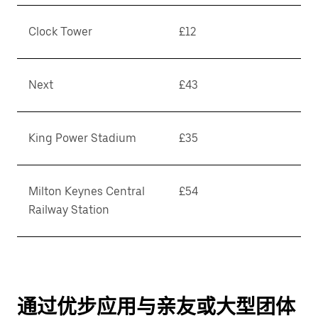
Clock Tower
£12
Next
£43
King Power Stadium
£35
Milton Keynes Central
£54
Railway Station
通过优步应用与亲友或大型团体