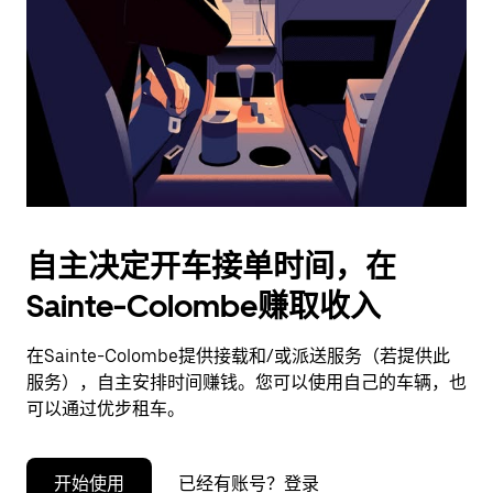
择
日
期。
按
退
出
键
可
关
闭
自主决定开车接单时间，在
日
Sainte-Colombe赚取收入
历。
在Sainte-Colombe提供接载和/或派送服务（若提供此
服务），自主安排时间赚钱。您可以使用自己的车辆，也
可以通过优步租车。
开始使用
已经有账号？登录