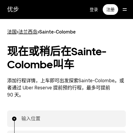
跳
优步
登录
注册
至
主
要
法国
>
法兰西岛
>
Sainte-Colombe
内
容
现在或稍后在Sainte-
Colombe叫车
添加行程详情，上车即可出发探索Sainte-Colombe。或
者通过 Uber Reserve 提前预约行程，最多可提前
90 天。
输入位置