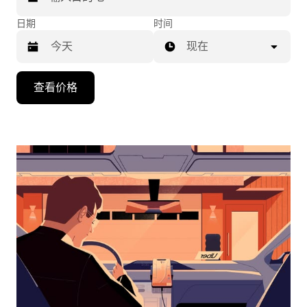
日期
时间
现在
按
查看价格
向
下
箭
头
键
可
浏
览
日
历
并
选
择