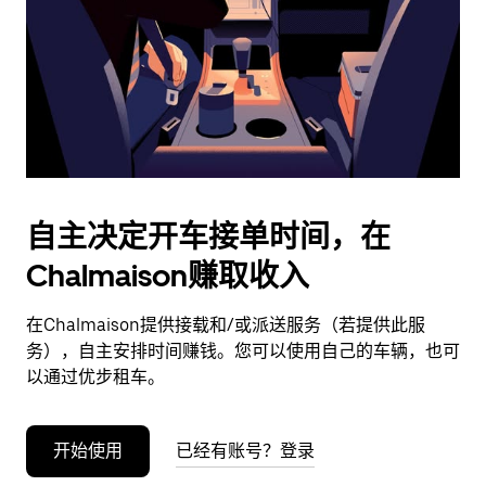
日
期。
按
退
出
键
可
关
闭
自主决定开车接单时间，在
日
Chalmaison赚取收入
历。
在Chalmaison提供接载和/或派送服务（若提供此服
务），自主安排时间赚钱。您可以使用自己的车辆，也可
以通过优步租车。
开始使用
已经有账号？登录