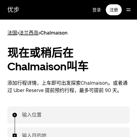
跳
优步
登录
注册
至
主
要
法国
>
法兰西岛
>
Chalmaison
内
容
现在或稍后在
Chalmaison叫车
添加行程详情，上车即可出发探索Chalmaison。或者通
过 Uber Reserve 提前预约行程，最多可提前 90 天。
输入位置
输入目的地