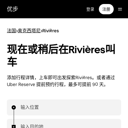
跳
优步
登录
注册
至
主
要
法国
>
奥克西塔尼
>
Rivières
内
容
现在或稍后在Rivières叫
车
添加行程详情，上车即可出发探索Rivières。或者通过
Uber Reserve 提前预约行程，最多可提前 90 天。
输入位置
输入目的地