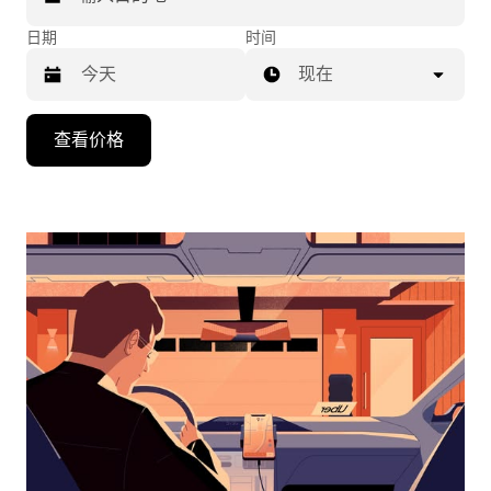
日期
时间
现在
按
查看价格
向
下
箭
头
键
可
浏
览
日
历
并
选
择