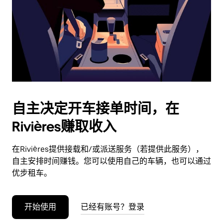
日
期。
按
退
出
键
可
关
闭
自主决定开车接单时间，在
日
Rivières赚取收入
历。
在Rivières提供接载和/或派送服务（若提供此服务），
自主安排时间赚钱。您可以使用自己的车辆，也可以通过
优步租车。
开始使用
已经有账号？登录