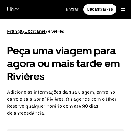
Pular
para
Uber
Entrar
Cadastrar-se
o
conteúdo
principal
França
>
Occitanie
>
Rivières
Peça uma viagem para
agora ou mais tarde em
Rivières
Adicione as informações da sua viagem, entre no
carro e saia por aí Rivières. Ou agende com o Uber
Reserve qualquer horário com até 90 dias
de antecedência.