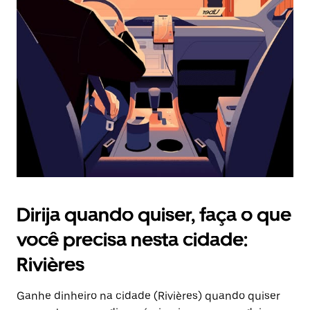
Pressione
a
tecla
“ESC”
para
fechar
o
calendário.
Dirija quando quiser, faça o que
você precisa nesta cidade:
Rivières
Ganhe dinheiro na cidade (Rivières) quando quiser