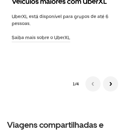
Veículos maiores com UberXL
Vi
UberXL está disponível para grupos de até 6
Ao c
pessoas.
sua 
adic
Saiba mais sobre o UberXL
dese
Saib
1/4
Viagens compartilhadas e