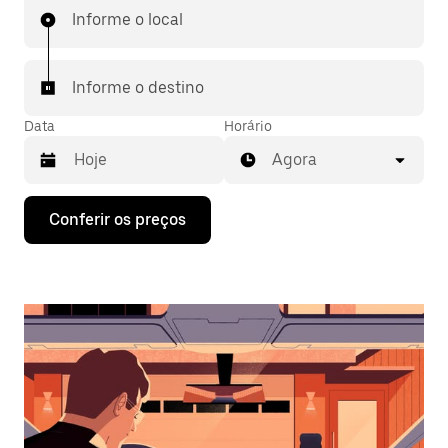
Informe o local
Informe o destino
Data
Horário
Agora
Pressione
Conferir os preços
a
seta
para
baixo
para
interagir
com
o
calendário
e
selecionar
uma
data.