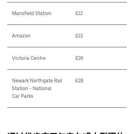
Mansfield Station
£12
Amazon
£13
Victoria Centre
£26
Newark Northgate Rail
£28
Station - National
Car Parks