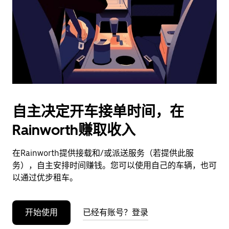
日
期。
按
退
出
键
可
关
闭
自主决定开车接单时间，在
日
Rainworth赚取收入
历。
在Rainworth提供接载和/或派送服务（若提供此服
务），自主安排时间赚钱。您可以使用自己的车辆，也可
以通过优步租车。
开始使用
已经有账号？登录