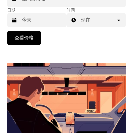
日期
时间
现在
按
查看价格
向
下
箭
头
键
可
浏
览
日
历
并
选
择