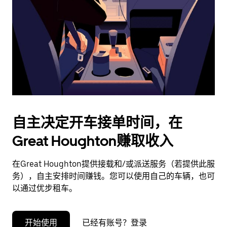
择
日
期。
按
退
出
键
可
关
闭
自主决定开车接单时间，在
日
Great Houghton赚取收入
历。
在Great Houghton提供接载和/或派送服务（若提供此服
务），自主安排时间赚钱。您可以使用自己的车辆，也可
以通过优步租车。
开始使用
已经有账号？登录