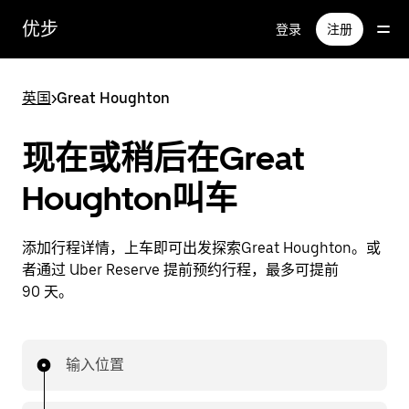
跳
优步
登录
注册
至
主
要
英国
>
Great Houghton
内
容
现在或稍后在Great
Houghton叫车
添加行程详情，上车即可出发探索Great Houghton。或
者通过 Uber Reserve 提前预约行程，最多可提前
90 天。
输入位置