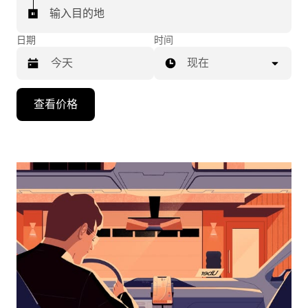
输入目的地
日期
时间
现在
按
查看价格
向
下
箭
头
键
可
浏
览
日
历
并
选