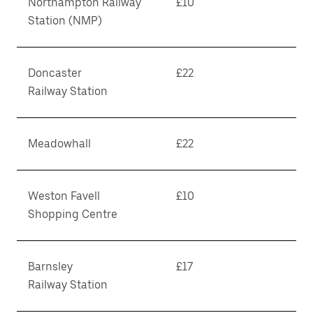
Northampton Railway
£10
Station (NMP)
Doncaster
£22
Railway Station
Meadowhall
£22
Weston Favell
£10
Shopping Centre
Barnsley
£17
Railway Station