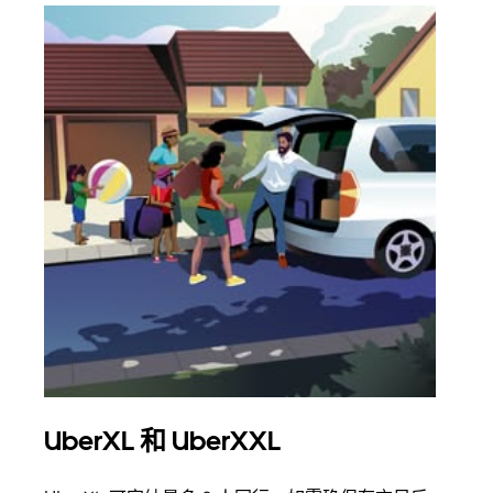
UberXL 和 UberXXL
拼