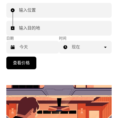
输入位置
输入目的地
日期
时间
现在
按
查看价格
向
下
箭
头
键
可
浏
览