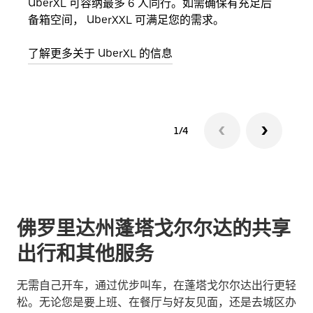
UberXL 可容纳最多 6 人同行。如需确保有充足后
当您
备箱空间， UberXXL 可满足您的需求。
加自
了解更多关于 UberXL 的信息
了解
1/4
佛罗里达州蓬塔戈尔尔达的共享
出行和其他服务
无需自己开车，通过优步叫车，在蓬塔戈尔尔达出行更轻
松。无论您是要上班、在餐厅与好友见面，还是去城区办