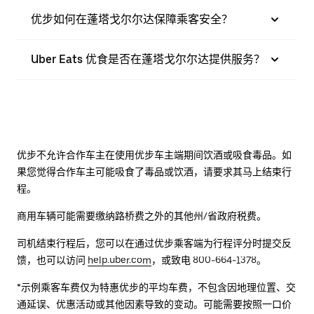
优步如何在蓬塔戈尔尔达保障乘客安全？
Uber Eats 优食是否在蓬塔戈尔尔达提供服务？
优步不允许合作车主在使用优步车主端期间饮酒或吸食毒品。如
果您觉得合作车主可能吸食了毒品或饮酒，请要求其马上结束行
程。
商用车辆可能需要缴纳路桥费之外的其他州/省政府税费。
司机结束行程后，您可以在通过优步乘客端为行程评分时提交反
馈，也可以访问
help.uber.com
，或致电 800-664-1378。
*示例乘客车费仅为特惠优步的平均车费，不包含因地理位置、交
通延误、优惠活动或其他因素导致的变动。可能需要按照一口价