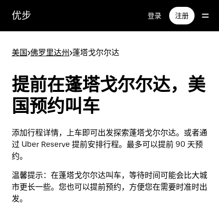
跳
优步
登录
注册
至
主
要
美国
>
佛罗里达州
>
蓬塔戈尔尔达
内
容
提前在蓬塔戈尔尔达，美
国预约叫车
添加行程详情，上车即可出发探索蓬塔戈尔尔达。或者通
过 Uber Reserve 提前安排行程。最多可以提前 90 天预
约。
温馨提示：
在蓬塔戈尔尔达叫车，等待时间可能会比大城
市更长一些。您也可以提前预约，方便您在需要时准时出
发。