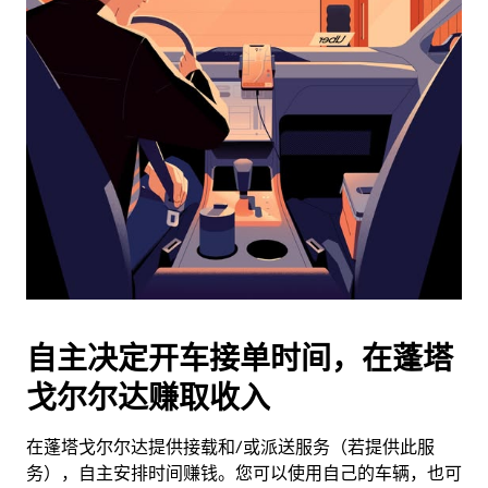
日
历
并
选
择
日
期。
按
退
出
键
可
关
闭
自主决定开车接单时间，在蓬塔
日
戈尔尔达赚取收入
历。
在蓬塔戈尔尔达提供接载和/或派送服务（若提供此服
务），自主安排时间赚钱。您可以使用自己的车辆，也可