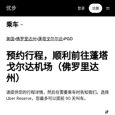
跳
优步
登录
注册
至
主
要
乘车
内
容
美国
>
佛罗里达州
>
蓬塔戈尔尔达
>
PGD
预约行程，顺利前往蓬塔
戈尔达机场（佛罗里达
州）
请提供您的行程详情，然后在需要乘车时告知我们。选择
Uber Reserve，您最多可以提前 90 天叫车。