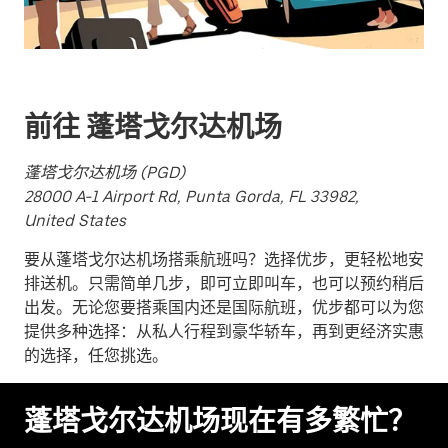
历
并
选
择
日
前往 蓬塔戈尔达机场
期。
按
蓬塔戈尔达机场 (PGD)
退
28000 A-1 Airport Rd, Punta Gorda, FL 33982,
出
United States
键
可
要从蓬塔戈尔达机场搭乘航班吗？选择优步，更轻松地安
关
排送机。只需简单几步，即可立即叫车，也可以预约稍后
闭
出发。无论您要搭乘国内还是国际航班，优步都可以为您
日
提供多种选择：从私人行程到豪华轿车，再到更经济实惠
历。
的选择，任您挑选。
蓬塔戈尔达机场现在有多繁忙？