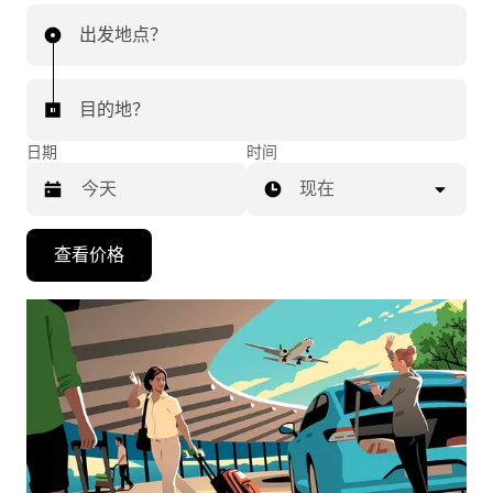
出发地点？
目的地？
日期
时间
现在
按
查看价格
向
下
箭
头
键
可
浏
览
日