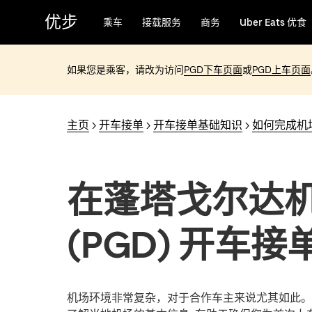
跳
优步
乘车
接载服务
商务
Uber Eats 优食
至
主
要
如果您是乘客，请改为访问
PGD下车页面
或
PGD上车页面
内
容
主页
>
开车接单
>
开车接单基础知识
>
如何完成机
在蓬塔戈尔达
(PGD) 开车接
机场环境非常复杂，对于合作车主来说尤其如此。