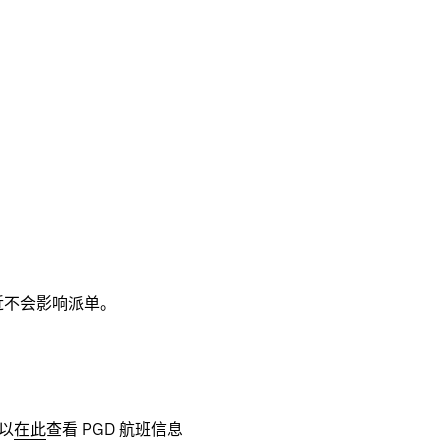
远近不会影响派单。
以
在此
查看 PGD 航班信息