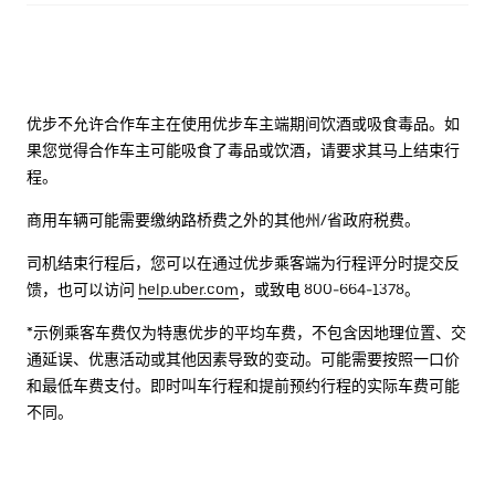
优步不允许合作车主在使用优步车主端期间饮酒或吸食毒品。如
果您觉得合作车主可能吸食了毒品或饮酒，请要求其马上结束行
程。
商用车辆可能需要缴纳路桥费之外的其他州/省政府税费。
司机结束行程后，您可以在通过优步乘客端为行程评分时提交反
馈，也可以访问
help.uber.com
，或致电 800-664-1378。
*示例乘客车费仅为特惠优步的平均车费，不包含因地理位置、交
通延误、优惠活动或其他因素导致的变动。可能需要按照一口价
和最低车费支付。即时叫车行程和提前预约行程的实际车费可能
不同。