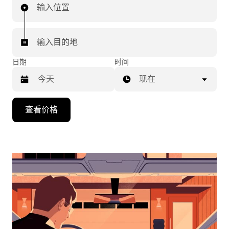
输入位置
输入目的地
日期
时间
现在
按
查看价格
向
下
箭
头
键
可
浏
览
日