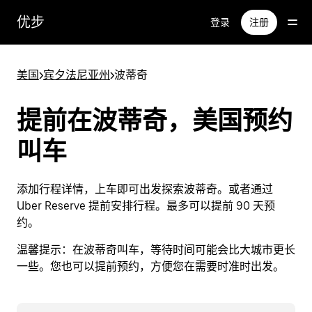
跳
优步
登录
注册
至
主
要
美国
>
宾夕法尼亚州
>
波蒂奇
内
容
提前在波蒂奇，美国预约
叫车
添加行程详情，上车即可出发探索波蒂奇。或者通过
Uber Reserve 提前安排行程。最多可以提前 90 天预
约。
温馨提示：
在波蒂奇叫车，等待时间可能会比大城市更长
一些。您也可以提前预约，方便您在需要时准时出发。