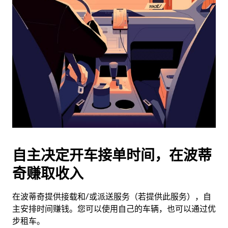
历
并
选
择
日
期。
按
退
出
键
可
关
闭
自主决定开车接单时间，在波蒂
日
奇赚取收入
历。
在波蒂奇提供接载和/或派送服务（若提供此服务），自
主安排时间赚钱。您可以使用自己的车辆，也可以通过优
步租车。