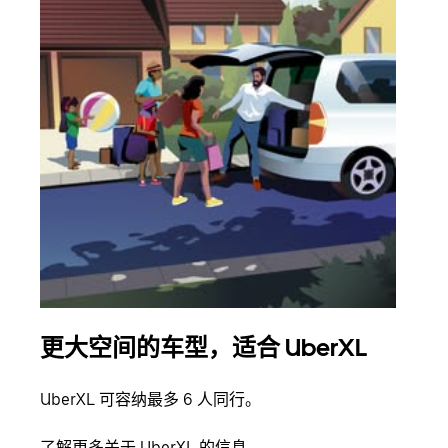
更大空间的车型，适合 UberXL
拼
UberXL 可容纳最多 6 人同行。
当您
加自
了解更多关于 UberXL 的信息