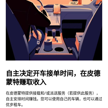
历
并
选
择
日
期。
按
退
出
键
可
关
闭
自主决定开车接单时间，在皮德
日
蒙特赚取收入
历。
在皮德蒙特提供接载和/或派送服务（若提供此服务），
自主安排时间赚钱。您可以使用自己的车辆，也可以通过
优步租车。