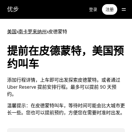
跳
优步
登录
注册
至
主
要
美国
>
南卡罗来纳州
>
皮德蒙特
内
容
提前在皮德蒙特，美国预
约叫车
添加行程详情，上车即可出发探索皮德蒙特。或者通过
Uber Reserve 提前安排行程。最多可以提前 90 天预
约。
温馨提示：
在皮德蒙特叫车，等待时间可能会比大城市更
长一些。您也可以提前预约，方便您在需要时准时出发。