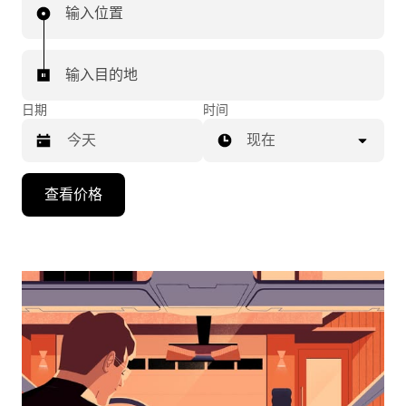
输入位置
输入目的地
日期
时间
现在
按
查看价格
向
下
箭
头
键
可
浏
览
日