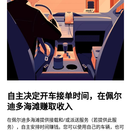
日
历
并
选
择
日
期。
按
退
出
键
可
关
闭
自主决定开车接单时间，在佩尔
日
迪多海滩赚取收入
历。
在佩尔迪多海滩提供接载和/或派送服务（若提供此服
务），自主安排时间赚钱。您可以使用自己的车辆，也可