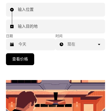
输入位置
输入目的地
日期
时间
现在
按
查看价格
向
下
箭
头
键
可
浏
览