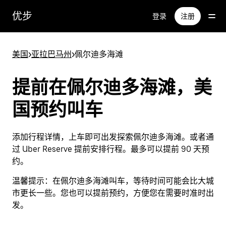
跳
优步
登录
注册
至
主
要
美国
>
亚拉巴马州
>
佩尔迪多海滩
内
容
提前在佩尔迪多海滩，美
国预约叫车
添加行程详情，上车即可出发探索佩尔迪多海滩。或者通
过 Uber Reserve 提前安排行程。最多可以提前 90 天预
约。
温馨提示：
在佩尔迪多海滩叫车，等待时间可能会比大城
市更长一些。您也可以提前预约，方便您在需要时准时出
发。