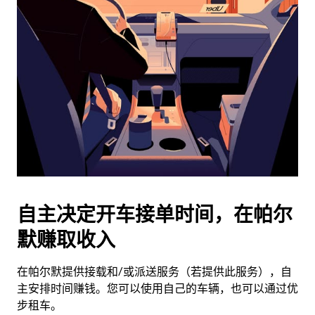
历
并
选
择
日
期。
按
退
出
键
可
关
闭
自主决定开车接单时间，在帕尔
日
默赚取收入
历。
在帕尔默提供接载和/或派送服务（若提供此服务），自
主安排时间赚钱。您可以使用自己的车辆，也可以通过优
步租车。