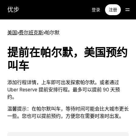
跳
优步
登录
注册
至
主
要
美国
>
费尔班克斯
>
帕尔默
内
容
提前在帕尔默，美国预约
叫车
添加行程详情，上车即可出发探索帕尔默。或者通过
Uber Reserve 提前安排行程。最多可以提前 90 天预
约。
温馨提示：
在帕尔默叫车，等待时间可能会比大城市更长
一些。您也可以提前预约，方便您在需要时准时出发。