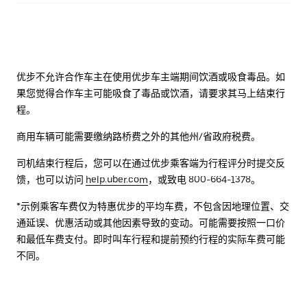
优步不允许合作车主在使用优步车主端期间饮酒或吸食毒品。如
果您觉得合作车主可能吸食了毒品或饮酒，请要求其马上结束行
程。
商用车辆可能需要缴纳路桥费之外的其他州/省政府税费。
司机结束行程后，您可以在通过优步乘客端为行程评分时提交反
馈，也可以访问
help.uber.com
，或致电 800-664-1378。
*示例乘客车费仅为特惠优步的平均车费，不包含因地理位置、交
通延误、优惠活动或其他因素导致的变动。可能需要按照一口价
和最低车费支付。即时叫车行程和提前预约行程的实际车费可能
不同。