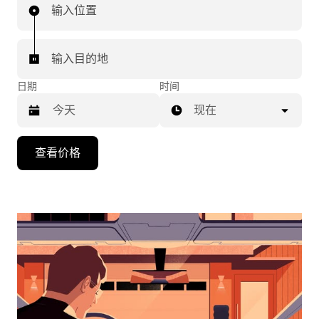
输入位置
输入目的地
日期
时间
现在
按
查看价格
向
下
箭
头
键
可
浏
览
日