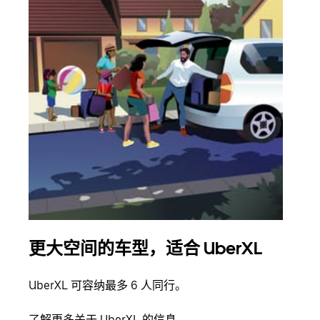
更大空间的车型，适合 UberXL
拼
UberXL 可容纳最多 6 人同行。
当您
加自
了解更多关于 UberXL 的信息