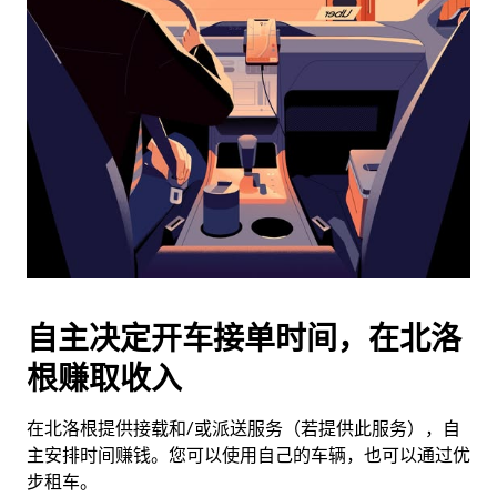
历
并
选
择
日
期。
按
退
出
键
可
关
闭
自主决定开车接单时间，在北洛
日
根赚取收入
历。
在北洛根提供接载和/或派送服务（若提供此服务），自
主安排时间赚钱。您可以使用自己的车辆，也可以通过优
步租车。