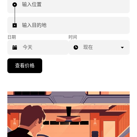
输入位置
输入目的地
日期
时间
现在
按
查看价格
向
下
箭
头
键
可
浏
览
日