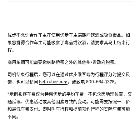
优步不允许合作车主在使用优步车主端期间饮酒或吸食毒品。如
果您觉得合作车主可能吸食了毒品或饮酒，请要求其马上结束行
程。
商用车辆可能需要缴纳路桥费之外的其他州/省政府税费。
司机结束行程后，您可以在通过优步乘客端为行程评分时提交反
馈，也可以访问
help.uber.com
，或致电 800-664-1378。
*示例乘客车费仅为特惠优步的平均车费，不包含因地理位置、交
通延误、优惠活动或其他因素导致的变动。可能需要按照一口价
和最低车费支付。即时叫车行程和提前预约行程的实际车费可能
不同。