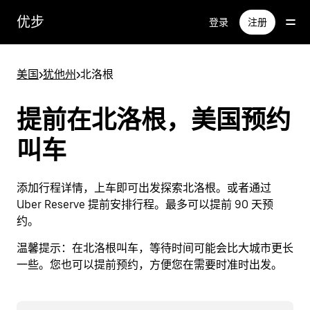
跳
优步
登录
注册
至
主
要
美国
>
犹他州
>
北洛根
内
容
提前在北洛根，美国预约
叫车
添加行程详情，上车即可出发探索北洛根。或者通过
Uber Reserve 提前安排行程。最多可以提前 90 天预
约。
温馨提示：
在北洛根叫车，等待时间可能会比大城市更长
一些。您也可以提前预约，方便您在需要时准时出发。