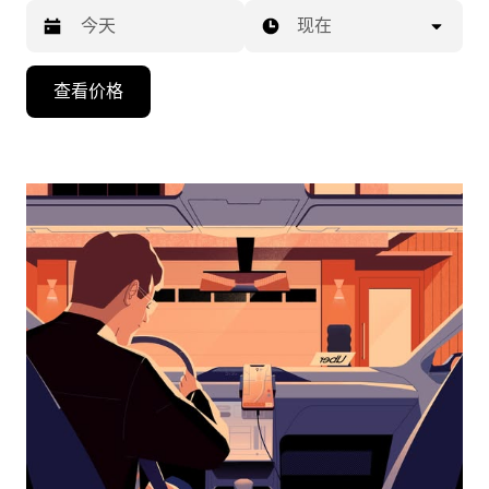
现在
按
查看价格
向
下
箭
头
键
可
浏
览
日
历
并
选
择
日
期。