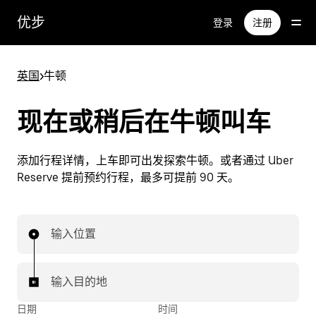
跳
优步
登录
注册
至
主
要
英国
>
牛顿
内
容
现在或稍后在牛顿叫车
添加行程详情，上车即可出发探索牛顿。或者通过 Uber
Reserve 提前预约行程，最多可提前 90 天。
输入位置
输入目的地
日期
时间