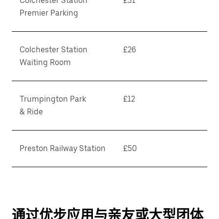
Colchester Station
£31
Premier Parking
Colchester Station
£26
Waiting Room
Trumpington Park
£12
& Ride
Preston Railway Station
£50
通过优步应用与亲友或大型团体