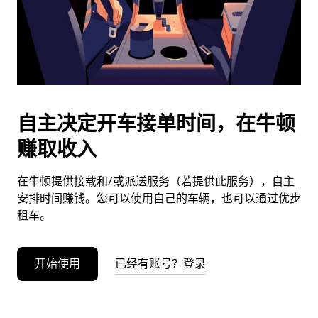
按
退
出
键
可
关
闭
自主决定开车接单时间，在牛顿
日
赚取收入
历。
在牛顿提供接载和/或派送服务（若提供此服务），自主
安排时间赚钱。您可以使用自己的车辆，也可以通过优步
租车。
开始使用
已经有账号？登录