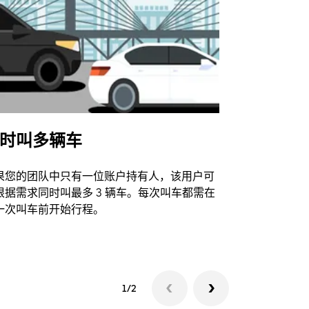
时叫多辆车
Uber Shu
果您的团队中只有一位账户持有人，该用户可
我们的班车
根据需求同时叫最多 3 辆车。每次叫车都需在
动场馆。
一次叫车前开始行程。
查看接驳车
1/2