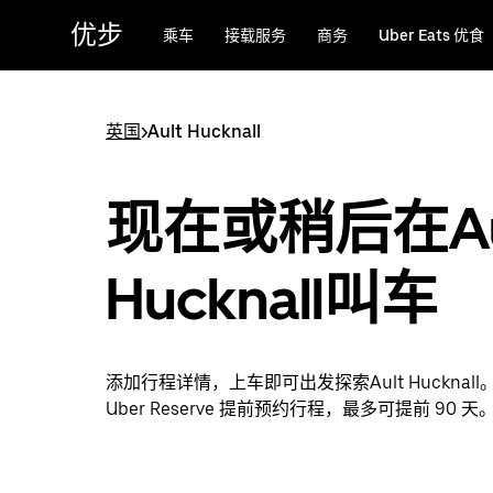
跳
优步
乘车
接载服务
商务
Uber Eats 优食
至
主
要
内
英国
>
Ault Hucknall
容
现在或稍后在Au
Hucknall叫车
添加行程详情，上车即可出发探索Ault Hucknal
Uber Reserve 提前预约行程，最多可提前 90 天