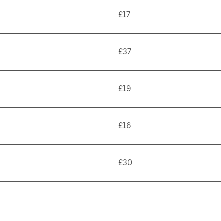
£17
£37
£19
£16
£30