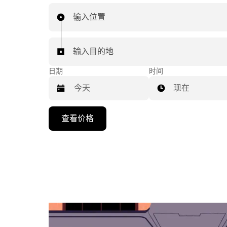
输入位置
输入目的地
日期
时间
现在
按
查看价格
向
下
箭
头
键
可
浏
览
日