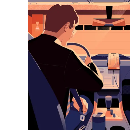
历
并
选
择
日
期。
按
退
出
键
可
关
闭
日
历。