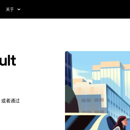
关于
lt
l。或者通过
。