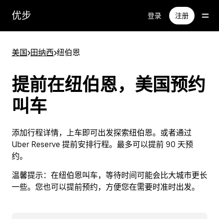
跳
优步
登录
注册
至
主
要
美国
>
田纳西
>
纽伯恩
内
容
提前在纽伯恩，美国预约
叫车
添加行程详情，上车即可出发探索纽伯恩。或者通过
Uber Reserve 提前安排行程。最多可以提前 90 天预
约。
温馨提示：
在纽伯恩叫车，等待时间可能会比大城市更长
一些。您也可以提前预约，方便您在需要时准时出发。