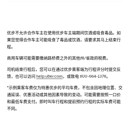
优步不允许合作车主在使用优步车主端期间饮酒或吸食毒品。如
果您觉得合作车主可能吸食了毒品或饮酒，请要求其马上结束行
程。
商用车辆可能需要缴纳路桥费之外的其他州/省政府税费。
司机结束行程后，您可以在通过优步乘客端为行程评分时提交反
馈，也可以访问
help.uber.com
，或致电 800-664-1378。
*示例乘客车费仅为特惠优步的平均车费，不包含因地理位置、交
通延误、优惠活动或其他因素导致的变动。可能需要按照一口价
和最低车费支付。即时叫车行程和提前预约行程的实际车费可能
不同。