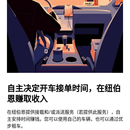
历
并
选
择
日
期。
按
退
出
键
可
关
闭
自主决定开车接单时间，在纽伯
日
恩赚取收入
历。
在纽伯恩提供接载和/或派送服务（若提供此服务），自
主安排时间赚钱。您可以使用自己的车辆，也可以通过优
步租车。