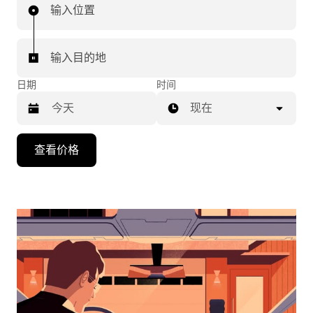
输入位置
输入目的地
日期
时间
现在
按
查看价格
向
下
箭
头
键
可
浏
览
日