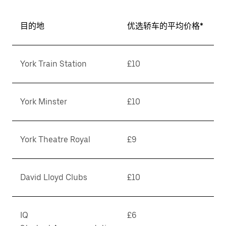
期。
按
目的地
优选轿车的平均价格*
退
出
键
York Train Station
£10
可
关
闭
York Minster
£10
日
历。
York Theatre Royal
£9
David Lloyd Clubs
£10
IQ
£6