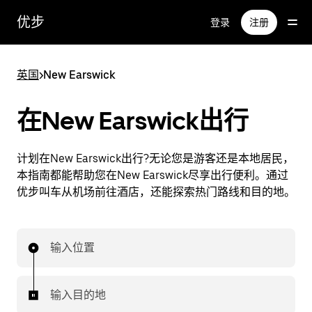
跳
优步
登录
注册
至
主
要
英国
>
New Earswick
内
容
在New Earswick出行
计划在New Earswick出行?无论您是游客还是本地居民，
本指南都能帮助您在New Earswick尽享出行便利。通过
优步叫车从机场前往酒店，还能探索热门路线和目的地。
输入位置
输入目的地