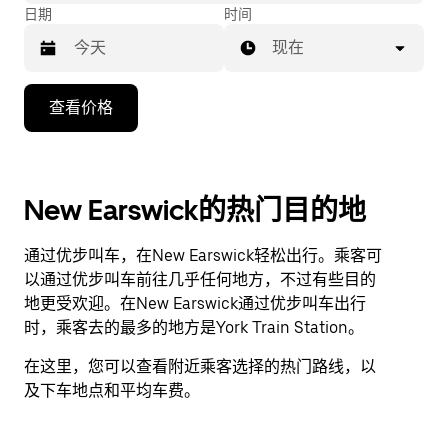
日期
时间
现在
按
查看价格
向
下
箭
头
New Earswick的热门目的地
键
可
通过优步叫车，在New Earswick轻松出行。乘客可
浏
以通过优步叫车前往几乎任何地方，不过有些目的
览
地更受欢迎。在New Earswick通过优步叫车出行
日
时，乘客去的最多的地方是York Train Station。
历
并
在这里，您可以查看附近乘客选择的热门路线，以
选
及下车地点和平均车费。
择
日