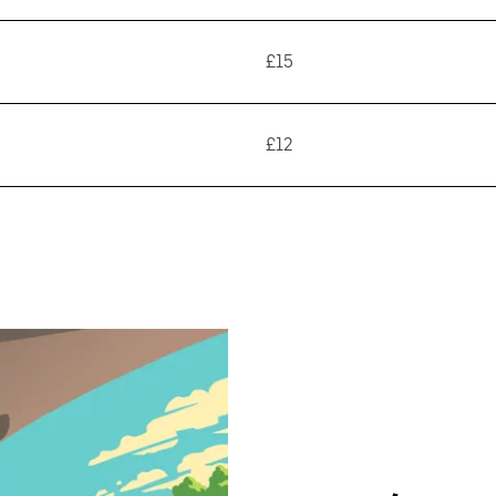
£15
£12