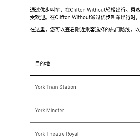
日
通过优步叫车，在Clifton Without轻松
历
受欢迎。在Clifton Without通过优步叫车出行时，乘
并
选
在这里，您可以查看附近乘客选择的热门路线，以
择
日
期。
按
退
目的地
出
键
可
York Train Station
关
闭
日
York Minster
历。
York Theatre Royal