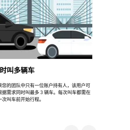
时叫多辆车
Uber Shu
果您的团队中只有一位账户持有人，该用户可
我们的班车
根据需求同时叫最多 3 辆车。每次叫车都需在
动场馆。
一次叫车前开始行程。
查看接驳车