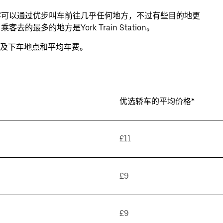
出行。乘客可以通过优步叫车前往几乎任何地方，不过有些目的地更
客去的最多的地方是York Train Station。
及下车地点和平均车费。
优选轿车的平均价格*
£11
£9
£9