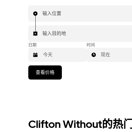
输入位置
输入目的地
日期
时间
现在
按
查看价格
向
下
箭
头
键
可
浏
Clifton Without
览