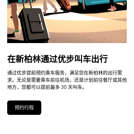
期。
按
退
出
键
可
关
闭
在新柏林通过优步叫车出行
日
历。
通过优步提前预约乘车服务，满足您在新柏林的出行需
求。无论是需要乘车前往机场，还是计划前往餐厅或其他
地方，您都可以提前最多 30 天叫车。
预约行程