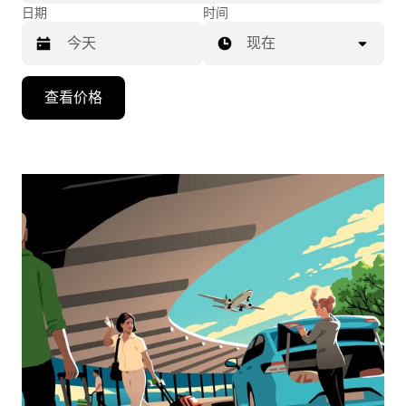
日期
时间
现在
按
查看价格
向
下
箭
头
键
可
浏
览
日
历
并
选
择
日