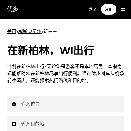
跳
优步
登录
注册
至
主
要
美国
>
威斯康星州
>
新柏林
内
容
在新柏林，WI出行
计划在新柏林出行?无论您是游客还是本地居民，本指南
都能帮助您在新柏林尽享出行便利。通过优步叫车从机场
前往酒店，还能探索热门路线和目的地。
输入位置
输入目的地