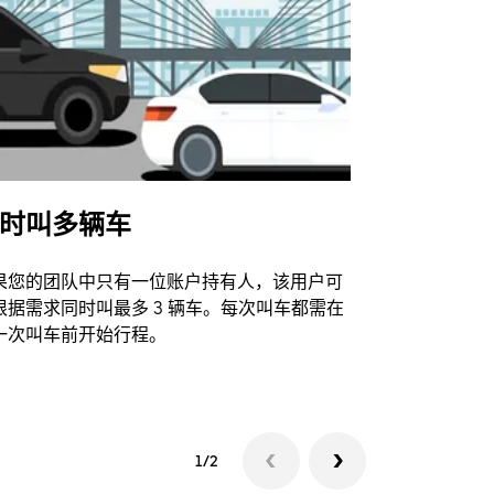
时叫多辆车
Uber Shu
果您的团队中只有一位账户持有人，该用户可
我们的班车
根据需求同时叫最多 3 辆车。每次叫车都需在
动场馆。
一次叫车前开始行程。
查看接驳车
1/2