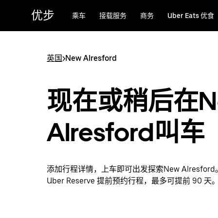
跳
优步
乘车
接载服务
商务
Uber Eats 优食
至
主
要
内
英国
>
New Alresford
容
现在或稍后在N
Alresford叫车
添加行程详情，上车即可出发探索New Alresfor
Uber Reserve 提前预约行程，最多可提前 90 天