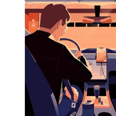
历
并
选
择
日
期。
按
退
出
键
可
关
闭
日
历。