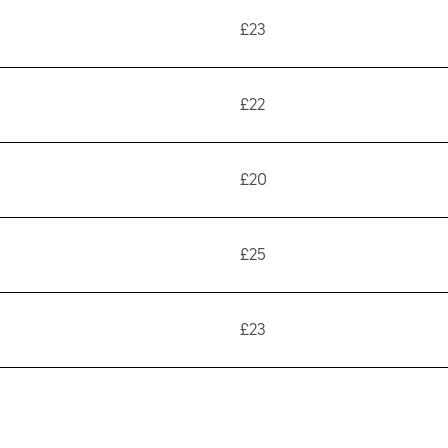
£23
£22
£20
£25
£23