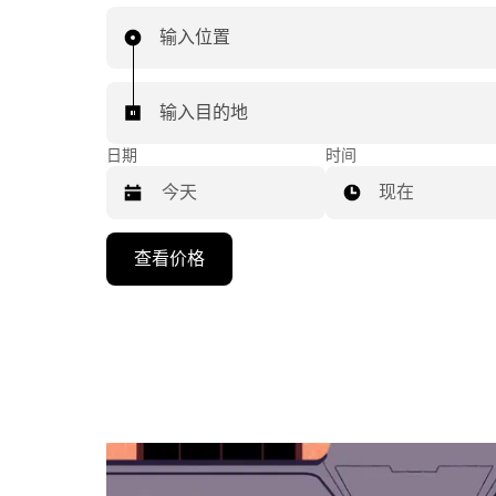
输入位置
输入目的地
日期
时间
现在
按
查看价格
向
下
箭
头
键
可
浏
览
日