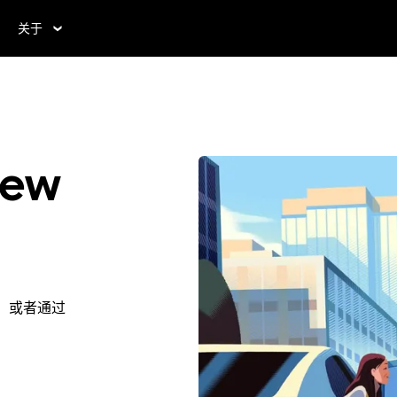
关于
ew
d。或者通过
。