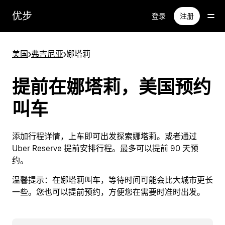
跳
优步
登录
注册
至
主
要
美国
>
弗吉尼亚
>
娜塔莉
内
容
提前在娜塔莉，美国预约
叫车
添加行程详情，上车即可出发探索娜塔莉。或者通过
Uber Reserve 提前安排行程。最多可以提前 90 天预
约。
温馨提示：
在娜塔莉叫车，等待时间可能会比大城市更长
一些。您也可以提前预约，方便您在需要时准时出发。