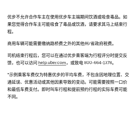
优步不允许合作车主在使用优步车主端期间饮酒或吸食毒品。如
果您觉得合作车主可能吸食了毒品或饮酒，请要求其马上结束行
程。
商用车辆可能需要缴纳路桥费之外的其他州/省政府税费。
司机结束行程后，您可以在通过优步乘客端为行程评分时提交反
馈，也可以访问
help.uber.com
，或致电 800-664-1378。
*示例乘客车费仅为特惠优步的平均车费，不包含因地理位置、交
通延误、优惠活动或其他因素导致的变动。可能需要按照一口价
和最低车费支付。即时叫车行程和提前预约行程的实际车费可能
不同。