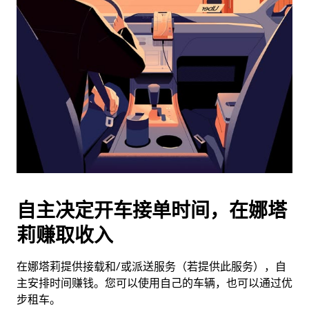
历
并
选
择
日
期。
按
退
出
键
可
关
闭
自主决定开车接单时间，在娜塔
日
莉赚取收入
历。
在娜塔莉提供接载和/或派送服务（若提供此服务），自
主安排时间赚钱。您可以使用自己的车辆，也可以通过优
步租车。