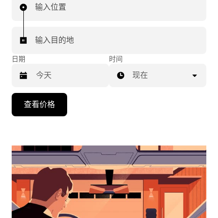
输入位置
输入目的地
日期
时间
现在
按
查看价格
向
下
箭
头
键
可
浏
览
日