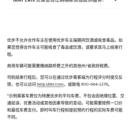
优步不允许合作车主在使用优步车主端期间饮酒或吸食毒品。如
果您觉得合作车主可能吸食了毒品或饮酒，请要求其马上结束行
程。
商用车辆可能需要缴纳路桥费之外的其他州/省政府税费。
司机结束行程后，您可以在通过优步乘客端为行程评分时提交反
馈，也可以访问
help.uber.com
，或致电 800-664-1378。
*示例乘客车费仅为特惠优步的平均车费，不包含因地理位置、交
通延误、优惠活动或其他因素导致的变动。可能需要按照一口价
和最低车费支付。即时叫车行程和提前预约行程的实际车费可能
不同。