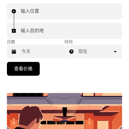
输入位置
输入目的地
日期
时间
现在
按
查看价格
向
下
箭
头
键
可
浏
览