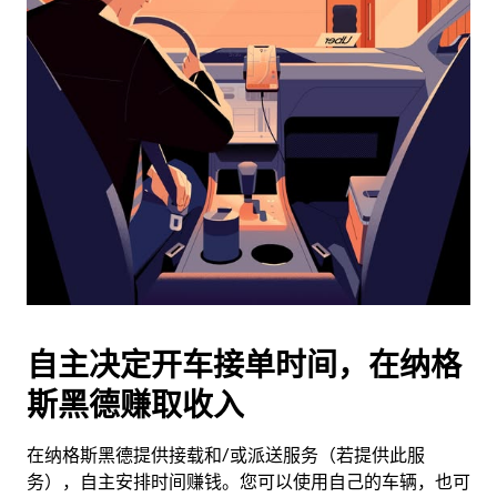
日
历
并
选
择
日
期。
按
退
出
键
可
关
闭
自主决定开车接单时间，在纳格
日
斯黑德赚取收入
历。
在纳格斯黑德提供接载和/或派送服务（若提供此服
务），自主安排时间赚钱。您可以使用自己的车辆，也可