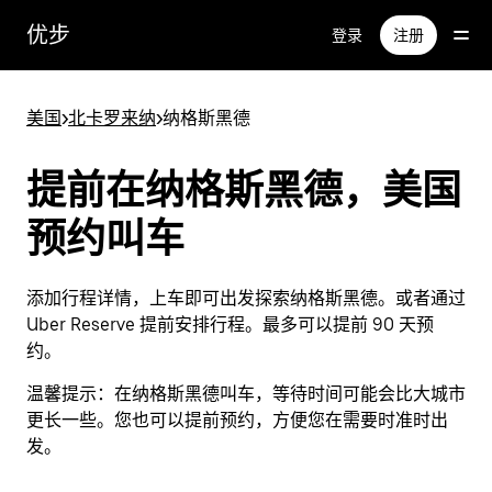
跳
优步
登录
注册
至
主
要
美国
>
北卡罗来纳
>
纳格斯黑德
内
容
提前在纳格斯黑德，美国
预约叫车
添加行程详情，上车即可出发探索纳格斯黑德。或者通过
Uber Reserve 提前安排行程。最多可以提前 90 天预
约。
温馨提示：
在纳格斯黑德叫车，等待时间可能会比大城市
更长一些。您也可以提前预约，方便您在需要时准时出
发。