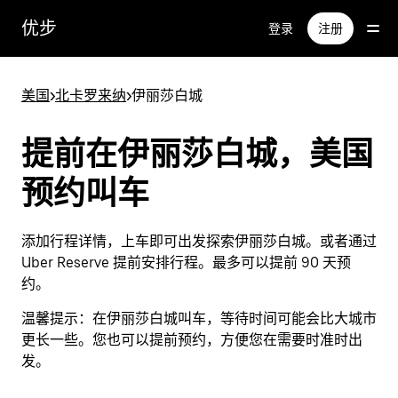
跳
优步
登录
注册
至
主
要
美国
>
北卡罗来纳
>
伊丽莎白城
内
容
提前在伊丽莎白城，美国
预约叫车
添加行程详情，上车即可出发探索伊丽莎白城。或者通过
Uber Reserve 提前安排行程。最多可以提前 90 天预
约。
温馨提示：
在伊丽莎白城叫车，等待时间可能会比大城市
更长一些。您也可以提前预约，方便您在需要时准时出
发。