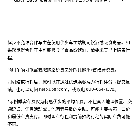
优步不允许合作车主在使用优步车主端期间饮酒或吸食毒品。如
果您觉得合作车主可能吸食了毒品或饮酒，请要求其马上结束行
程。
商用车辆可能需要缴纳路桥费之外的其他州/省政府税费。
司机结束行程后，您可以在通过优步乘客端为行程评分时提交反
馈，也可以访问
help.uber.com
，或致电 800-664-1378。
*示例乘客车费仅为特惠优步的平均车费，不包含因地理位置、交
通延误、优惠活动或其他因素导致的变动。可能需要按照一口价
和最低车费支付。即时叫车行程和提前预约行程的实际车费可能
不同。