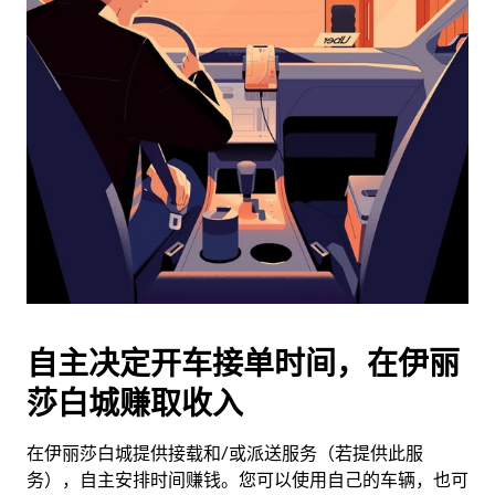
日
历
并
选
择
日
期。
按
退
出
键
可
关
闭
自主决定开车接单时间，在伊丽
日
莎白城赚取收入
历。
在伊丽莎白城提供接载和/或派送服务（若提供此服
务），自主安排时间赚钱。您可以使用自己的车辆，也可