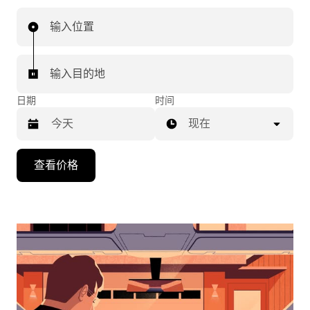
输入位置
输入目的地
日期
时间
现在
按
查看价格
向
下
箭
头
键
可
浏
览