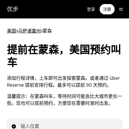
跳
优步
登录
注册
至
主
要
美国
>
马萨诸塞州
>
蒙森
内
容
提前在蒙森，美国预约叫
车
添加行程详情，上车即可出发探索蒙森。或者通过 Uber
Reserve 提前安排行程。最多可以提前 90 天预约。
温馨提示：
在蒙森叫车，等待时间可能会比大城市更长一
些。您也可以提前预约，方便您在需要时准时出发。
输入位置