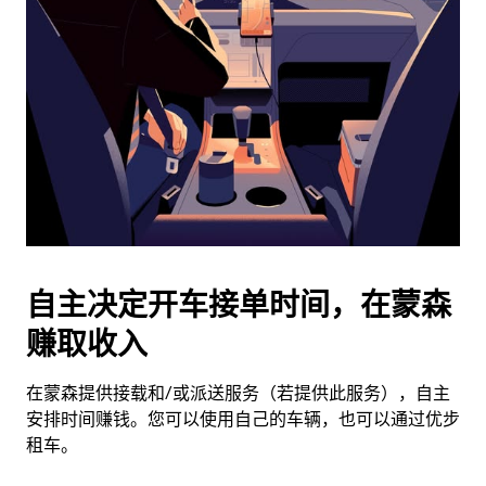
并
选
择
日
期。
按
退
出
键
可
关
闭
自主决定开车接单时间，在蒙森
日
赚取收入
历。
在蒙森提供接载和/或派送服务（若提供此服务），自主
安排时间赚钱。您可以使用自己的车辆，也可以通过优步
租车。