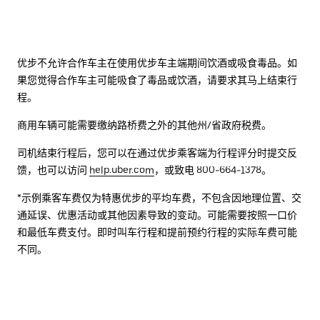
优步不允许合作车主在使用优步车主端期间饮酒或吸食毒品。如
果您觉得合作车主可能吸食了毒品或饮酒，请要求其马上结束行
程。
商用车辆可能需要缴纳路桥费之外的其他州/省政府税费。
司机结束行程后，您可以在通过优步乘客端为行程评分时提交反
馈，也可以访问
help.uber.com
，或致电 800-664-1378。
*示例乘客车费仅为特惠优步的平均车费，不包含因地理位置、交
通延误、优惠活动或其他因素导致的变动。可能需要按照一口价
和最低车费支付。即时叫车行程和提前预约行程的实际车费可能
不同。