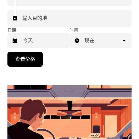
输入目的地
日期
时间
现在
按
查看价格
向
下
箭
头
键
可
浏
览
日
历