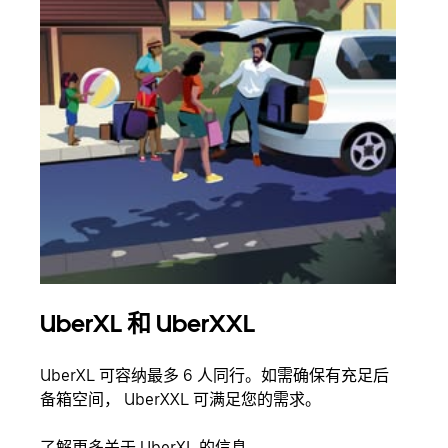
UberXL 和 UberXXL
拼
UberXL 可容纳最多 6 人同行。如需确保有充足后
当您
备箱空间， UberXXL 可满足您的需求。
加自
了解更多关于 UberXL 的信息
了解