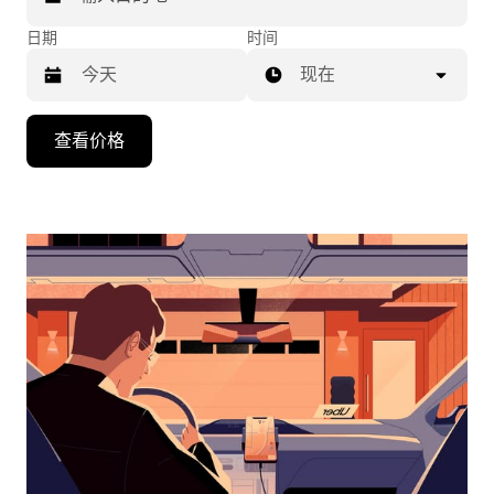
日期
时间
现在
按
查看价格
向
下
箭
头
键
可
浏
览
日
历
并
选
择