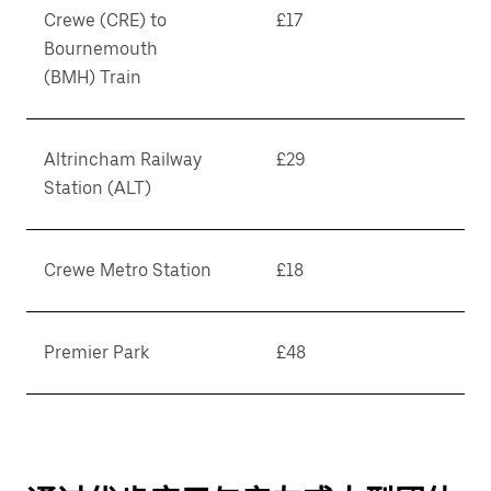
Crewe (CRE) to
£17
Bournemouth
(BMH) Train
Altrincham Railway
£29
Station (ALT)
Crewe Metro Station
£18
Premier Park
£48