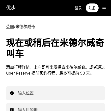
跳
优步
登录
注册
至
主
要
英国
>
米德尔威奇
内
容
现在或稍后在米德尔威奇
叫车
添加行程详情，上车即可出发探索米德尔威奇。或者通过
Uber Reserve 提前预约行程，最多可提前 90 天。
输入位置
输入目的地