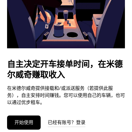
日
期。
按
退
出
键
可
关
闭
自主决定开车接单时间，在米德
日
尔威奇赚取收入
历。
在米德尔威奇提供接载和/或派送服务（若提供此服
务），自主安排时间赚钱。您可以使用自己的车辆，也可
以通过优步租车。
开始使用
已经有账号？登录